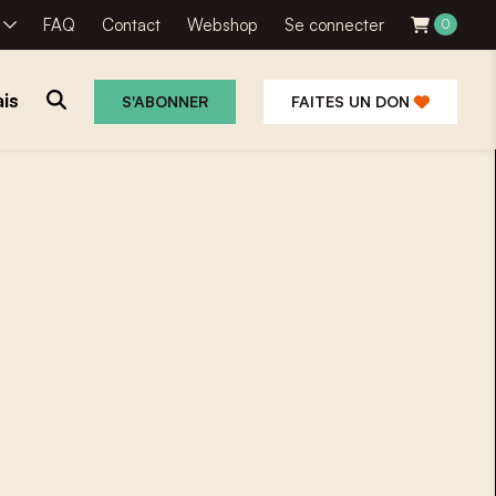
R
FAQ
Contact
Webshop
Se connecter
0
is
S'ABONNER
FAITES UN DON