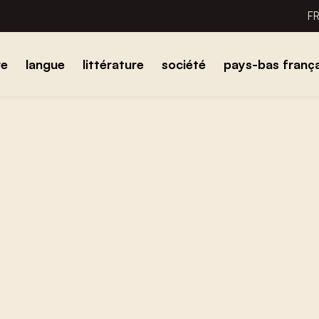
F
re
langue
littérature
société
pays-bas frança