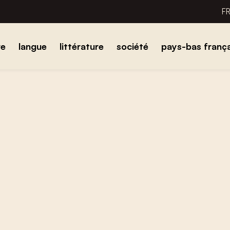
F
re
langue
littérature
société
pays-bas frança