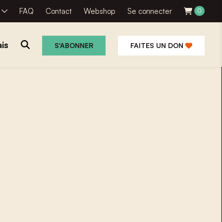
R
FAQ
Contact
Webshop
Se connecter
0
is
S'ABONNER
FAITES UN DON