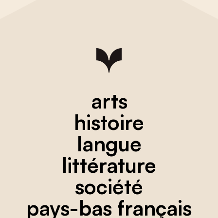
arts
histoire
langue
littérature
société
pays-bas français