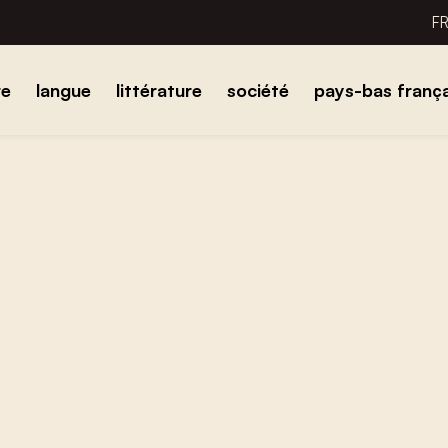
F
re
langue
littérature
société
pays-bas frança