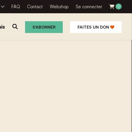
R
FAQ
Contact
Webshop
Se connecter
0
is
S'ABONNER
FAITES UN DON