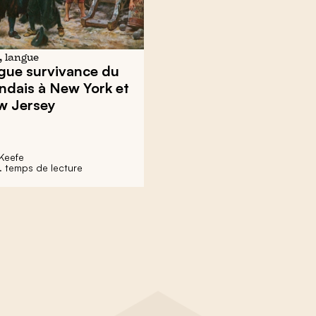
, langue
gue survivance du
ndais à New York et
w Jersey
’Keefe
. temps de lecture