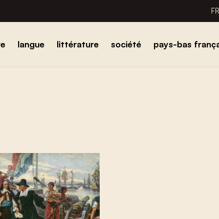
F
re
langue
littérature
société
pays-bas frança