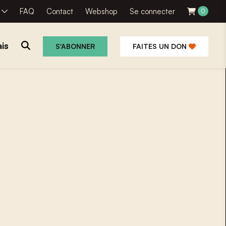
R
FAQ
Contact
Webshop
Se connecter
0
is
S'ABONNER
FAITES UN DON