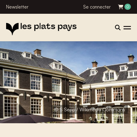
Newsletter
Se connecter
0
© S Sepp / Wikimedia Commons