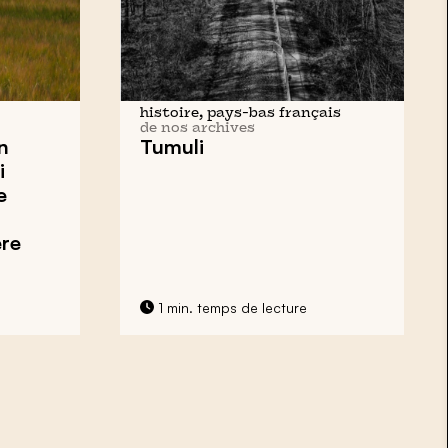
histoire, pays-bas français
de nos archives
n
Tumuli
i
e
ère
1 min. temps de lecture