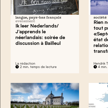
langue, pays-bas français
société
Rien n
evenement
Ik leer Nederlands/
tout p
J’apprends le
«Sept
néerlandais: soirée de
état d
discussion à Bailleul
relati
transf
La rédaction
Hendrik T
2 min. temps de lecture
4 min.