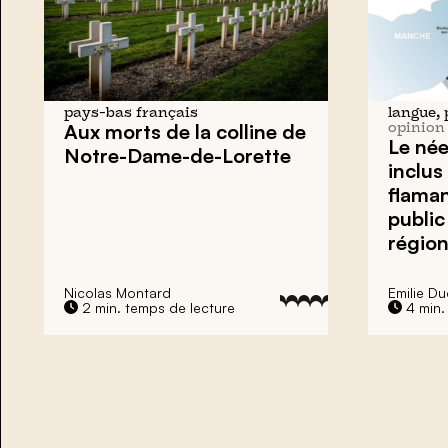
pays-bas français
langue,
Aux morts de la colline de
opinion
Le née
Notre-Dame-de-Lorette
inclus
flaman
public
région
Nicolas Montard
Emilie D
2 min. temps de lecture
4 min.