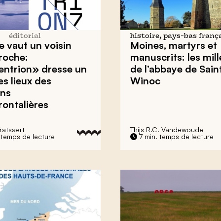
éditorial
histoire, pays-bas franç
e vaut un voisin
Moines, martyrs et
roche:
manuscrits: les mill
entrion» dresse un
de l’abbaye de Sain
es lieux des
Winoc
ons
rontalières
ratsaert
Thijs R.C. Vandewoude
 temps de lecture
7 min. temps de lecture