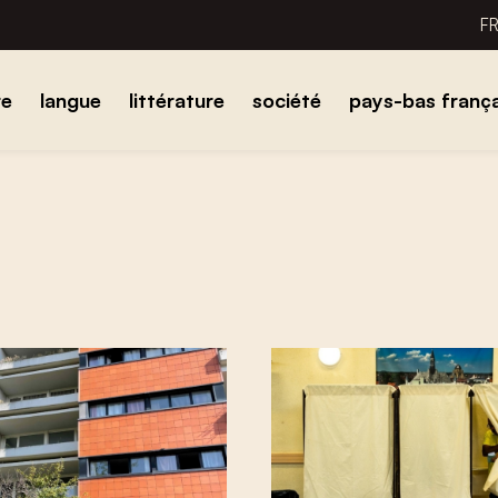
F
re
langue
littérature
société
pays-bas frança