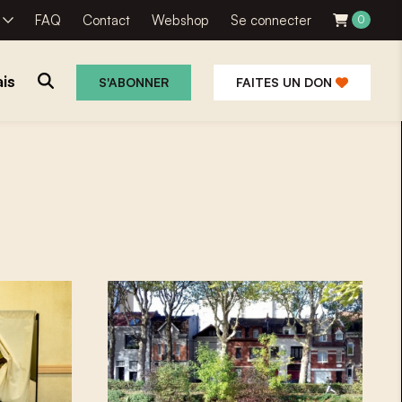
R
FAQ
Contact
Webshop
Se connecter
0
is
S'ABONNER
FAITES UN DON