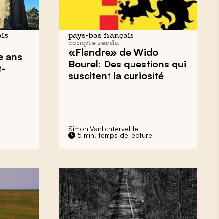
ais
pays-bas français
compte rendu
«Flandre» de Wido
e ans
Bourel: Des questions qui
t-
suscitent la curiosité
Simon Vanlichtervelde
5 min. temps de lecture