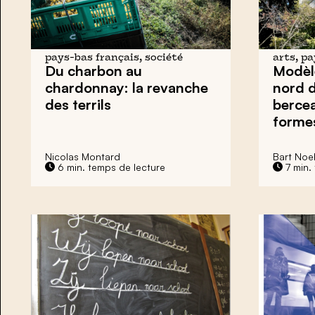
pays-bas français, société
arts, p
Du charbon au
Modèl
chardonnay:
la revanche
nord d
des terrils
bercea
formes
Nicolas Montard
Bart Noe
6 min. temps de lecture
7 min.