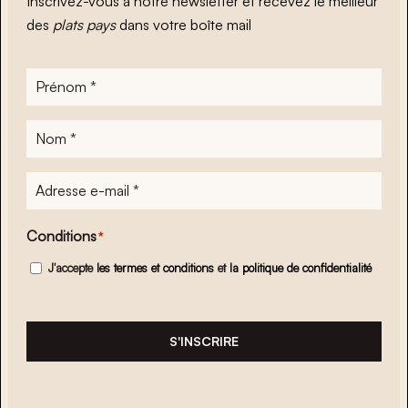
Inscrivez-vous à notre newsletter et recevez le meilleur
des
plats pays
dans votre boîte mail
Prénom
*
Nom
*
Adresse
e-
mail
*
Conditions
*
J'accepte
les termes et conditions
et
la politique de confidentialité
S'INSCRIRE