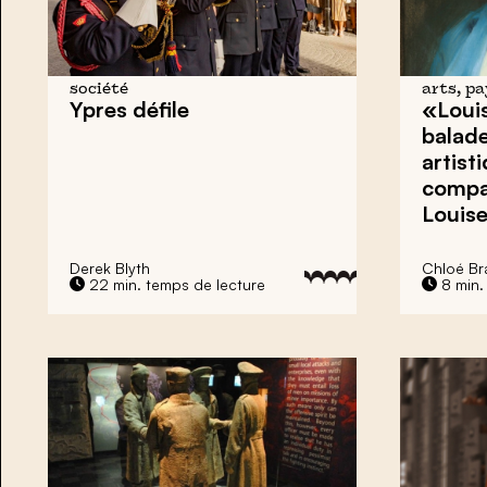
société
arts, p
Ypres
défile
«Louis
balade
artist
compag
Louis
Derek Blyth
Chloé Br
22 min. temps de lecture
8 min.