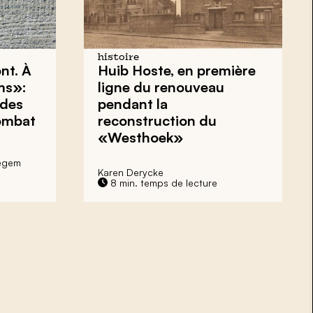
histoire
nt. À
Huib Hoste, en première
ms»:
ligne du renouveau
 des
pendant la
ombat
reconstruction du
«Westhoek»
egem
Karen Derycke
8 min. temps de lecture