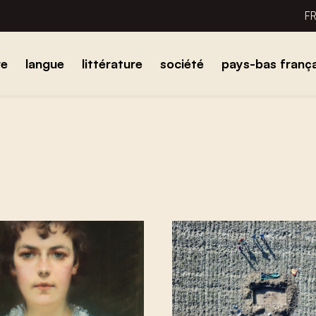
F
re
langue
littérature
société
pays-bas frança