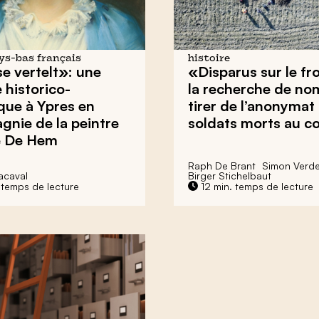
ays-bas français
histoire
e vertelt»: une
«Disparus sur le fro
 historico-
la recherche de no
ique à Ypres en
tirer de l’anonymat
nie de la peintre
soldats morts au c
e De Hem
Raph De Brant
Simon Verd
acaval
Birger Stichelbaut
 temps de lecture
12 min. temps de lecture