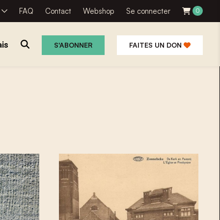
R
FAQ
Contact
Webshop
Se connecter
0
is
S'ABONNER
FAITES UN DON