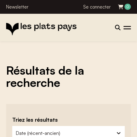
Newsletter
Se connecter
0
Résultats de la
recherche
Triez les résultats
zoeken - sorteer
trier le contenu