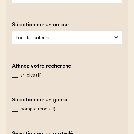
Sélectionnez un auteur
zoeken - auteurs
sélectionnez le contenu
Affinez votre recherche
zoeken - type
articles
(11)
Sélectionnez un genre
zoeken - genre
compte rendu
(1)
Sélectionnez un mot-clé