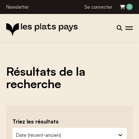
Newsletter
Se connecter
0
Résultats de la
recherche
Triez les résultats
zoeken - sorteer
trier le contenu