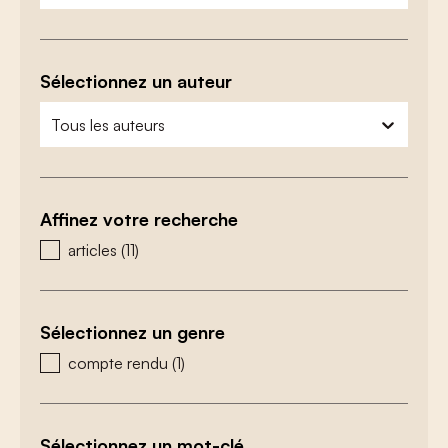
Sélectionnez un auteur
zoeken - auteurs
sélectionnez le contenu
Affinez votre recherche
zoeken - type
articles
(11)
Sélectionnez un genre
zoeken - genre
compte rendu
(1)
Sélectionnez un mot-clé