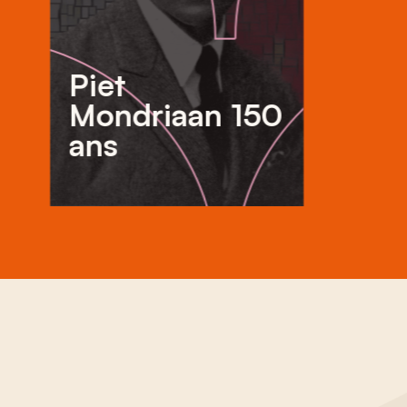
Piet
Mondriaan 150
ans