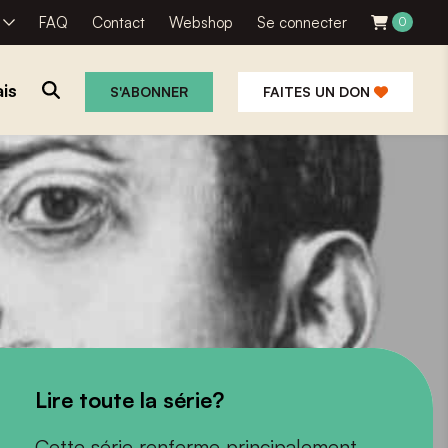
R
FAQ
Contact
Webshop
Se connecter
0
is
S'ABONNER
FAITES UN DON
Lire toute la série?
Cette série renferme principalement