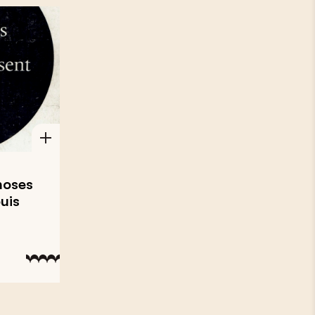
choses
uis