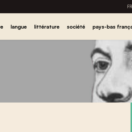
F
re
langue
littérature
société
pays-bas frança