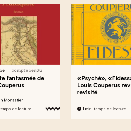
ure
compte rendu
te fantasmée de
«Psyché», «Fidess
Couperus
Louis Couperus revi
revisité
lin Monastier
temps de lecture
1 min. temps de lecture