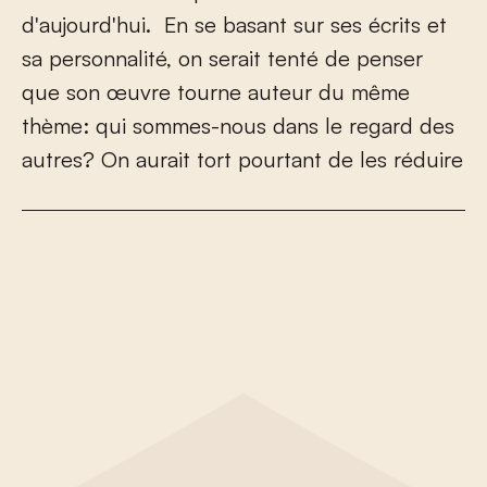
d
'
a
u
j
o
u
r
d
'
h
u
i
.
E
n
s
e
b
a
s
a
n
t
s
u
r
s
e
s
é
c
r
i
t
s
e
t
s
a
p
e
r
s
o
n
n
a
l
i
t
é
,
o
n
s
e
r
a
i
t
t
e
n
t
é
d
e
p
e
n
s
e
r
q
u
e
s
o
n
œ
u
v
r
e
t
o
u
r
n
e
a
u
t
e
u
r
d
u
m
ê
m
e
t
h
è
m
e
:
q
u
i
s
o
m
m
e
s
-
n
o
u
s
d
a
n
s
l
e
r
e
g
a
r
d
d
e
s
a
u
t
r
e
s
?
O
n
a
u
r
a
i
t
t
o
r
t
p
o
u
r
t
a
n
t
d
e
l
e
s
r
é
d
u
i
r
e