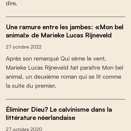
d
i
r
e
.
Une ramure entre les jambes: «Mon bel
animal» de Marieke Lucas Rijneveld
27 octobre 2022
A
p
r
è
s
s
o
n
r
e
m
a
r
q
u
é
Q
u
i
s
è
m
e
l
e
v
e
n
t
,
M
a
r
i
e
k
e
L
u
c
a
s
R
i
j
n
e
v
e
l
d
f
a
i
t
p
a
r
a
î
t
r
e
M
o
n
b
e
l
a
n
i
m
a
l
,
u
n
d
e
u
x
i
è
m
e
r
o
m
a
n
q
u
i
s
e
l
i
t
c
o
m
m
e
l
a
s
u
i
t
e
d
u
p
r
e
m
i
e
r
.
Éliminer Dieu? Le calvinisme dans la
littérature néerlandaise
27 octobre 2020