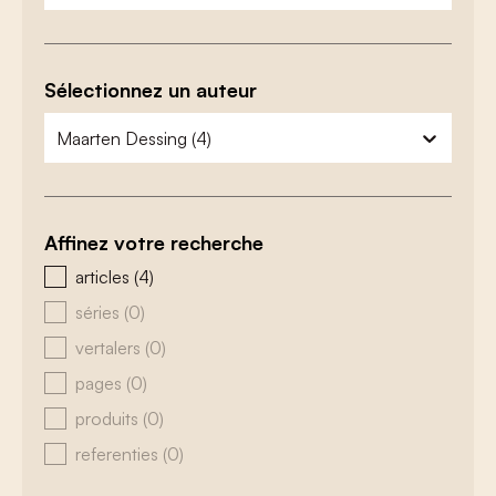
Sélectionnez un auteur
zoeken - auteurs
sélectionnez le contenu
Affinez votre recherche
zoeken - type
articles
(4)
séries
(0)
vertalers
(0)
pages
(0)
produits
(0)
referenties
(0)