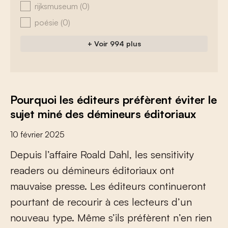
rijksmuseum
(0)
poésie
(0)
+ Voir 994 plus
Pourquoi les éditeurs préfèrent éviter le
sujet miné des démineurs éditoriaux
10 février 2025
D
e
p
u
i
s
l
’
a
f
a
i
r
e
R
o
a
l
d
D
a
h
l
,
l
e
s
s
e
n
s
i
t
i
v
i
t
y
r
e
a
d
e
r
s
o
u
d
é
m
i
n
e
u
r
s
é
d
i
t
o
r
i
a
u
x
o
n
t
m
a
u
v
a
i
s
e
p
r
e
s
s
e
.
L
e
s
é
d
i
t
e
u
r
s
c
o
n
t
i
n
u
e
r
o
n
t
p
o
u
r
t
a
n
t
d
e
r
e
c
o
u
r
i
r
à
c
e
s
l
e
c
t
e
u
r
s
d
’
u
n
n
o
u
v
e
a
u
t
y
p
e
.
M
ê
m
e
s
’
i
l
s
p
r
é
f
è
r
e
n
t
n
’
e
n
r
i
e
n