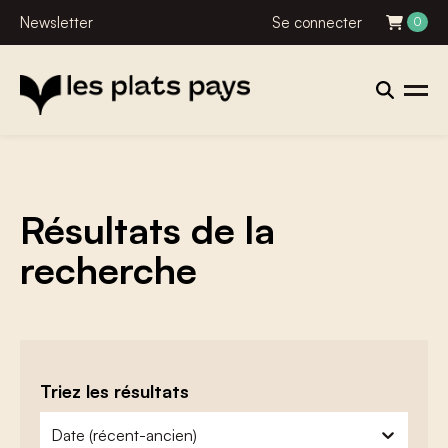
Newsletter
Se connecter
0
Résultats de la
recherche
Triez les résultats
zoeken - sorteer
trier le contenu