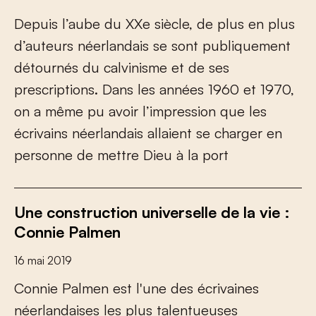
D
e
p
u
i
s
l
’
a
u
b
e
d
u
X
X
e
s
i
è
c
l
e
,
d
e
p
l
u
s
e
n
p
l
u
s
d
’
a
u
t
e
u
r
s
n
é
e
r
l
a
n
d
a
i
s
s
e
s
o
n
t
p
u
b
l
i
q
u
e
m
e
n
t
d
é
t
o
u
r
n
é
s
d
u
c
a
l
v
i
n
i
s
m
e
e
t
d
e
s
e
s
p
r
e
s
c
r
i
p
t
i
o
n
s
.
D
a
n
s
l
e
s
a
n
n
é
e
s
1
9
6
0
e
t
1
9
7
0
,
o
n
a
m
ê
m
e
p
u
a
v
o
i
r
l
’
i
m
p
r
e
s
s
i
o
n
q
u
e
l
e
s
é
c
r
i
v
a
i
n
s
n
é
e
r
l
a
n
d
a
i
s
a
l
l
a
i
e
n
t
s
e
c
h
a
r
g
e
r
e
n
p
e
r
s
o
n
n
e
d
e
m
e
t
t
r
e
D
i
e
u
à
l
a
p
o
r
t
Une construction universelle de la vie :
Connie Palmen
16 mai 2019
C
o
n
n
i
e
P
a
l
m
e
n
e
s
t
l
'
u
n
e
d
e
s
é
c
r
i
v
a
i
n
e
s
n
é
e
r
l
a
n
d
a
i
s
e
s
l
e
s
p
l
u
s
t
a
l
e
n
t
u
e
u
s
e
s