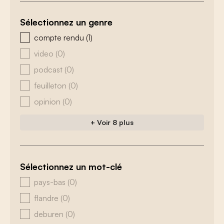
Sélectionnez un genre
zoeken - genre
compte rendu
(1)
video
(0)
podcast
(0)
feuilleton
(0)
opinion
(0)
+ Voir 8 plus
Sélectionnez un mot-clé
zoeken - tags
pays-bas
(0)
flandre
(0)
deburen
(0)