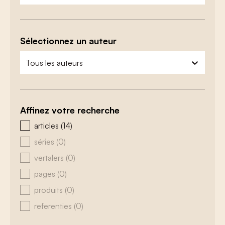
Sélectionnez un auteur
zoeken - auteurs
sélectionnez le contenu
Affinez votre recherche
zoeken - type
articles
(14)
séries
(0)
vertalers
(0)
pages
(0)
produits
(0)
referenties
(0)