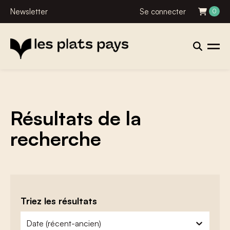
Newsletter
Se connecter
0
Résultats de la
recherche
Triez les résultats
zoeken - sorteer
trier le contenu