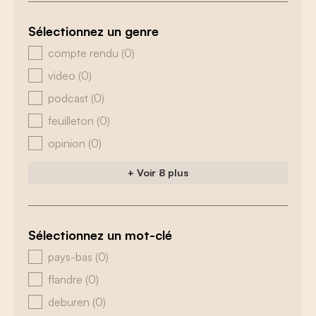
Sélectionnez un genre
zoeken - genre
compte rendu
(0)
video
(0)
podcast
(0)
feuilleton
(0)
opinion
(0)
+ Voir 8 plus
Sélectionnez un mot-clé
zoeken - tags
pays-bas
(0)
flandre
(0)
deburen
(0)