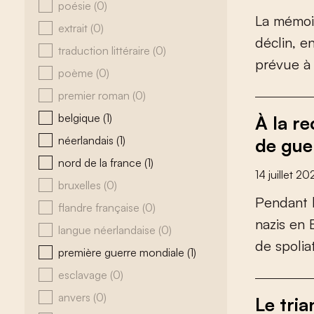
poésie
(0)
L
a
m
é
m
o
i
extrait
(0)
d
é
c
l
i
n
,
e
traduction littéraire
(0)
p
r
é
v
u
e
à
poème
(0)
premier roman
(0)
belgique
(1)
À la r
néerlandais
(1)
de gue
nord de la france
(1)
14 juillet 20
bruxelles
(0)
P
e
n
d
a
n
t
flandre française
(0)
n
a
z
i
s
e
n
langue néerlandaise
(0)
d
e
s
p
o
l
i
a
première guerre mondiale
(1)
esclavage
(0)
anvers
(0)
Le tri