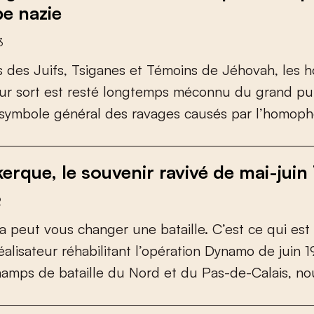
pe nazie
3
s
d
e
s
J
u
i
f
s
,
T
s
i
g
a
n
e
s
e
t
T
é
m
o
i
n
s
d
e
J
é
h
o
v
a
h
,
l
e
s
h
u
r
s
o
r
t
e
s
t
r
e
s
t
é
l
o
n
g
t
e
m
p
s
m
é
c
o
n
n
u
d
u
g
r
a
n
d
p
u
s
y
m
b
o
l
e
g
é
n
é
r
a
l
d
e
s
r
a
v
a
g
e
s
c
a
u
s
é
s
p
a
r
l
’
h
o
m
o
p
h
erque, le souvenir ravivé de mai-juin
2
a
p
e
u
t
v
o
u
s
c
h
a
n
g
e
r
u
n
e
b
a
t
a
i
l
l
e
.
C
’
e
s
t
c
e
q
u
i
e
s
t
é
a
l
i
s
a
t
e
u
r
r
é
h
a
b
i
l
i
t
a
n
t
l
’
o
p
é
r
a
t
i
o
n
D
y
n
a
m
o
d
e
j
u
i
n
1
h
a
m
p
s
d
e
b
a
t
a
i
l
l
e
d
u
N
o
r
d
e
t
d
u
P
a
s
-
d
e
-
C
a
l
a
i
s
,
n
o