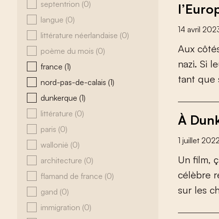
septentrion
(0)
l’Euro
langue
(0)
14 avril 202
littérature néerlandaise
(0)
A
u
x
c
ô
t
é
poème du mois
(0)
n
a
z
i
.
S
i
l
e
france
(1)
t
a
n
t
q
u
e
nord-pas-de-calais
(1)
dunkerque
(1)
littérature
(0)
À Dunk
paris
(0)
1 juillet 202
wallonië
(0)
U
n
f
l
m
,
ç
architecture
(0)
c
é
l
è
b
r
e
r
flamand de france
(0)
s
u
r
l
e
s
c
gand
(0)
immigration
(0)