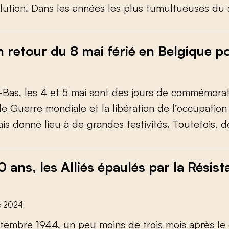
l
u
t
i
o
n
.
D
a
n
s
l
e
s
a
n
n
é
e
s
l
e
s
p
l
u
s
t
u
m
u
l
t
u
e
u
s
e
s
d
u
n retour du 8 mai férié en Belgique
-
B
a
s
,
l
e
s
4
e
t
5
m
a
i
s
o
n
t
d
e
s
j
o
u
r
s
d
e
c
o
m
m
é
m
o
r
a
d
e
G
u
e
r
r
e
m
o
n
d
i
a
l
e
e
t
l
a
l
i
b
é
r
a
t
i
o
n
d
e
l
’
o
c
c
u
p
a
t
i
o
n
a
i
s
d
o
n
n
é
l
i
e
u
à
d
e
g
r
a
n
d
e
s
f
e
s
t
i
v
i
t
é
s
.
T
o
u
t
e
f
o
i
s
,
d
80 ans, les Alliés épaulés par la Rési
e 2024
t
e
m
b
r
e
1
9
4
4
,
u
n
p
e
u
m
o
i
n
s
d
e
t
r
o
i
s
m
o
i
s
a
p
r
è
s
l
e