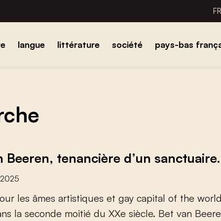
F
re
langue
littérature
société
pays-bas frança
erche
n Beeren, tenancière d’un sanctuaire
 2025
o
u
r
l
e
s
â
m
e
s
a
r
t
i
s
t
i
q
u
e
s
e
t
g
a
y
c
a
p
i
t
a
l
o
f
t
h
e
w
o
r
l
a
n
s
l
a
s
e
c
o
n
d
e
m
o
i
t
i
é
d
u
X
X
e
s
i
è
c
l
e
.
B
e
t
v
a
n
B
e
e
r
e