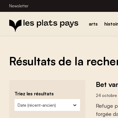
Newsletter
arts
histoi
Résultats de la rech
Bet va
Triez les résultats
24 octobre
zoeken - sorteer
trier le contenu
R
e
f
u
g
e
p
f
o
r
g
é
e
d