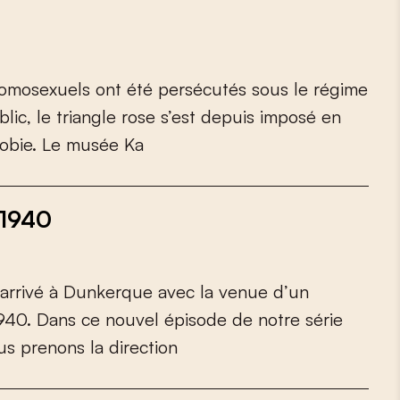
o
m
o
s
e
x
u
e
l
s
o
n
t
é
t
é
p
e
r
s
é
c
u
t
é
s
s
o
u
s
l
e
r
é
g
i
m
e
b
l
i
c
,
l
e
t
r
i
a
n
g
l
e
r
o
s
e
s
’
e
s
t
d
e
p
u
i
s
i
m
p
o
s
é
e
n
o
b
i
e
.
L
e
m
u
s
é
e
K
a
 1940
a
r
r
i
v
é
à
D
u
n
k
e
r
q
u
e
a
v
e
c
l
a
v
e
n
u
e
d
’
u
n
9
4
0
.
D
a
n
s
c
e
n
o
u
v
e
l
é
p
i
s
o
d
e
d
e
n
o
t
r
e
s
é
r
i
e
u
s
p
r
e
n
o
n
s
l
a
d
i
r
e
c
t
i
o
n