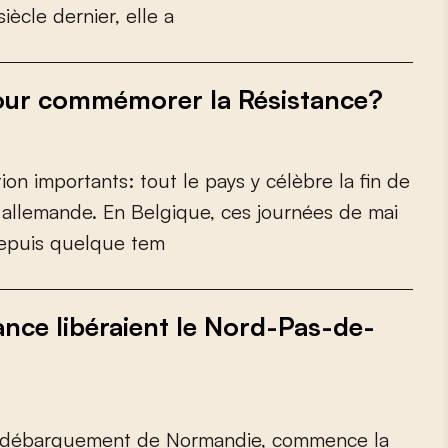
s
i
è
c
l
e
d
e
r
n
i
e
r
,
e
l
l
e
a
 pour commémorer la Résistance?
t
i
o
n
i
m
p
o
r
t
a
n
t
s
:
t
o
u
t
l
e
p
a
y
s
y
c
é
l
è
b
r
e
l
a
f
n
d
e
a
l
l
e
m
a
n
d
e
.
E
n
B
e
l
g
i
q
u
e
,
c
e
s
j
o
u
r
n
é
e
s
d
e
m
a
i
e
p
u
i
s
q
u
e
l
q
u
e
t
e
m
stance libéraient le Nord-Pas-de-
d
é
b
a
r
q
u
e
m
e
n
t
d
e
N
o
r
m
a
n
d
i
e
,
c
o
m
m
e
n
c
e
l
a