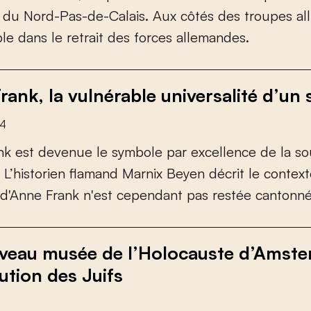
d
u
N
o
r
d
-
P
a
s
-
d
e
-
C
a
l
a
i
s
.
A
u
x
c
ô
t
é
s
d
e
s
t
r
o
u
p
e
s
a
l
l
b
l
e
d
a
n
s
l
e
r
e
t
r
a
i
t
d
e
s
f
o
r
c
e
s
a
l
l
e
m
a
n
d
e
s
.
rank, la vulnérable universalité d’un
24
n
k
e
s
t
d
e
v
e
n
u
e
l
e
s
y
m
b
o
l
e
p
a
r
e
x
c
e
l
l
e
n
c
e
d
e
l
a
s
o
L
’
h
i
s
t
o
r
i
e
n
f
a
m
a
n
d
M
a
r
n
i
x
B
e
y
e
n
d
é
c
r
i
t
l
e
c
o
n
t
e
x
t
d
'
A
n
n
e
F
r
a
n
k
n
'
e
s
t
c
e
p
e
n
d
a
n
t
p
a
s
r
e
s
t
é
e
c
a
n
t
o
n
n
veau musée de l’Holocauste d’Amsterd
ution des Juifs
4