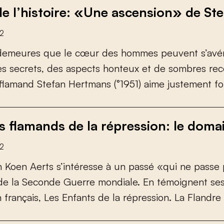
de l’histoire: «Une ascension» de S
22
d
e
m
e
u
r
e
s
q
u
e
l
e
c
œ
u
r
d
e
s
h
o
m
m
e
s
p
e
u
v
e
n
t
s
’
a
v
é
e
s
s
e
c
r
e
t
s
,
d
e
s
a
s
p
e
c
t
s
h
o
n
t
e
u
x
e
t
d
e
s
o
m
b
r
e
s
r
e
c
f
a
m
a
n
d
S
t
e
f
a
n
H
e
r
t
m
a
n
s
(
°
1
9
5
1
)
a
i
m
e
j
u
s
t
e
m
e
n
t
f
o
s flamands de la répression: le doma
22
n
K
o
e
n
A
e
r
t
s
s
’
i
n
t
é
r
e
s
s
e
à
u
n
p
a
s
s
é
«
q
u
i
n
e
p
a
s
s
e
d
e
l
a
S
e
c
o
n
d
e
G
u
e
r
r
e
m
o
n
d
i
a
l
e
.
E
n
t
é
m
o
i
g
n
e
n
t
s
e
n
f
r
a
n
ç
a
i
s
,
L
e
s
E
n
f
a
n
t
s
d
e
l
a
r
é
p
r
e
s
s
i
o
n
.
L
a
F
l
a
n
d
r
e