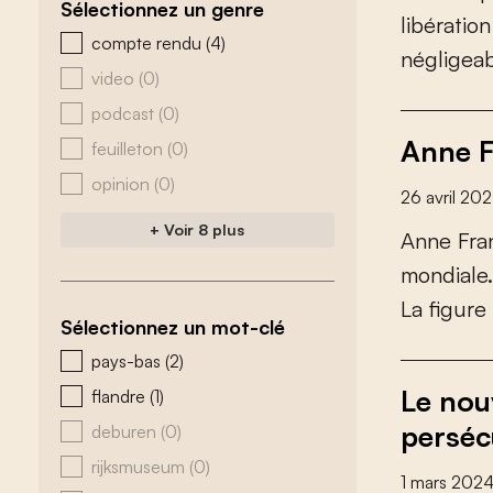
Sélectionnez un genre
l
i
b
é
r
a
t
i
o
n
zoeken - genre
compte rendu
(4)
n
é
g
l
i
g
e
a
video
(0)
podcast
(0)
Anne F
feuilleton
(0)
opinion
(0)
26 avril 20
+ Voir 8 plus
A
n
n
e
F
r
a
m
o
n
d
i
a
l
e
.
L
a
f
g
u
r
e
Sélectionnez un mot-clé
zoeken - tags
pays-bas
(2)
Le nou
flandre
(1)
perséc
deburen
(0)
rijksmuseum
(0)
1 mars 202