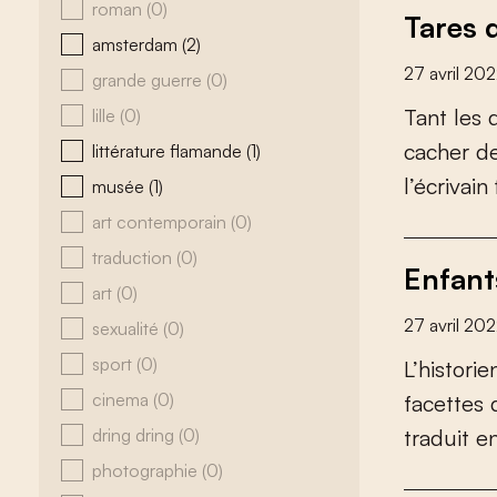
roman
(0)
Tares 
amsterdam
(2)
27 avril 20
grande guerre
(0)
T
a
n
t
l
e
s
lille
(0)
c
a
c
h
e
r
d
littérature flamande
(1)
l
’
é
c
r
i
v
a
i
n
musée
(1)
art contemporain
(0)
traduction
(0)
Enfant
art
(0)
27 avril 20
sexualité
(0)
sport
(0)
L
’
h
i
s
t
o
r
i
e
cinema
(0)
f
a
c
e
t
t
e
s
dring dring
(0)
t
r
a
d
u
i
t
e
photographie
(0)