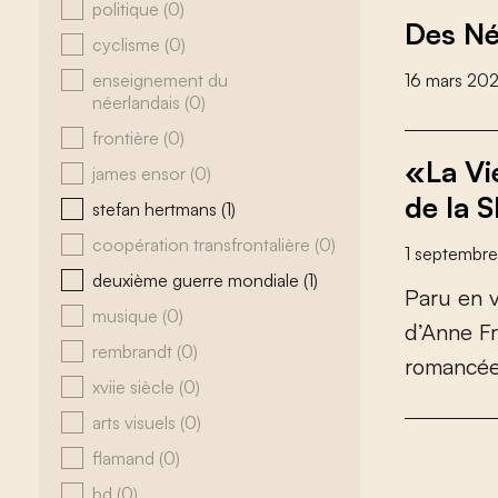
politique
(0)
Des Né
cyclisme
(0)
enseignement du
16 mars 20
néerlandais
(0)
frontière
(0)
«La Vi
james ensor
(0)
de la 
stefan hertmans
(1)
coopération transfrontalière
(0)
1 septembre
deuxième guerre mondiale
(1)
P
a
r
u
e
n
musique
(0)
d
’
A
n
n
e
F
r
rembrandt
(0)
r
o
m
a
n
c
é
xviie siècle
(0)
arts visuels
(0)
flamand
(0)
bd
(0)