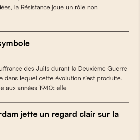
i
é
e
s
,
l
a
R
é
s
i
s
t
a
n
c
e
j
o
u
e
u
n
r
ô
l
e
n
o
n
 symbole
u
f
r
a
n
c
e
d
e
s
J
u
i
f
s
d
u
r
a
n
t
l
a
D
e
u
x
i
è
m
e
G
u
e
r
r
e
e
d
a
n
s
l
e
q
u
e
l
c
e
t
t
e
é
v
o
l
u
t
i
o
n
s
’
e
s
t
p
r
o
d
u
i
t
e
.
é
e
a
u
x
a
n
n
é
e
s
1
9
4
0
:
e
l
l
e
am jette un regard clair sur la