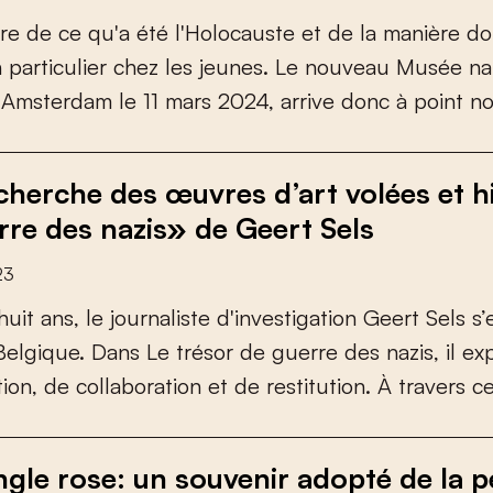
r
e
d
e
c
e
q
u
'
a
é
t
é
l
'
H
o
l
o
c
a
u
s
t
e
e
t
d
e
l
a
m
a
n
i
è
r
e
d
o
n
p
a
r
t
i
c
u
l
i
e
r
c
h
e
z
l
e
s
j
e
u
n
e
s
.
L
e
n
o
u
v
e
a
u
M
u
s
é
e
n
a
A
m
s
t
e
r
d
a
m
l
e
1
1
m
a
r
s
2
0
2
4
,
a
r
r
i
v
e
d
o
n
c
à
p
o
i
n
t
n
echerche des œuvres d’art volées et h
rre des nazis» de Geert Sels
23
h
u
i
t
a
n
s
,
l
e
j
o
u
r
n
a
l
i
s
t
e
d
'
i
n
v
e
s
t
i
g
a
t
i
o
n
G
e
e
r
t
S
e
l
s
s
’
B
e
l
g
i
q
u
e
.
D
a
n
s
L
e
t
r
é
s
o
r
d
e
g
u
e
r
r
e
d
e
s
n
a
z
i
s
,
i
l
e
x
t
i
o
n
,
d
e
c
o
l
l
a
b
o
r
a
t
i
o
n
e
t
d
e
r
e
s
t
i
t
u
t
i
o
n
.
À
t
r
a
v
e
r
s
c
angle rose: un souvenir adopté de la