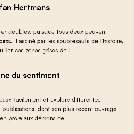
tefan Hertmans
r
e
r
d
o
u
b
l
e
s
,
p
u
i
s
q
u
e
t
o
u
s
d
e
u
x
p
e
u
v
e
n
t
o
i
n
s
…
F
a
s
c
i
n
é
p
a
r
l
e
s
s
o
u
b
r
e
s
a
u
t
s
d
e
l
’
h
i
s
t
o
i
r
e
,
u
i
l
l
e
r
c
e
s
z
o
n
e
s
g
r
i
s
e
s
d
e
l
ine du sentiment
p
a
s
»
f
a
c
i
l
e
m
e
n
t
e
t
e
x
p
l
o
r
e
d
i
f
é
r
e
n
t
e
s
s
p
u
b
l
i
c
a
t
i
o
n
s
,
d
o
n
t
s
o
n
p
l
u
s
r
é
c
e
n
t
o
u
v
r
a
g
e
e
n
p
r
o
i
e
a
u
x
d
é
m
o
n
s
d
e