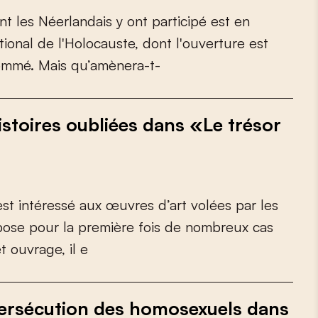
n
t
l
e
s
N
é
e
r
l
a
n
d
a
i
s
y
o
n
t
p
a
r
t
i
c
i
p
é
e
s
t
e
n
t
i
o
n
a
l
d
e
l
'
H
o
l
o
c
a
u
s
t
e
,
d
o
n
t
l
'
o
u
v
e
r
t
u
r
e
e
s
t
o
m
m
é
.
M
a
i
s
q
u
’
a
m
è
n
e
r
a
-
t
-
istoires oubliées dans «Le trésor
e
s
t
i
n
t
é
r
e
s
s
é
a
u
x
œ
u
v
r
e
s
d
’
a
r
t
v
o
l
é
e
s
p
a
r
l
e
s
p
o
s
e
p
o
u
r
l
a
p
r
e
m
i
è
r
e
f
o
i
s
d
e
n
o
m
b
r
e
u
x
c
a
s
e
t
o
u
v
r
a
g
e
,
i
l
e
 persécution des homosexuels dans