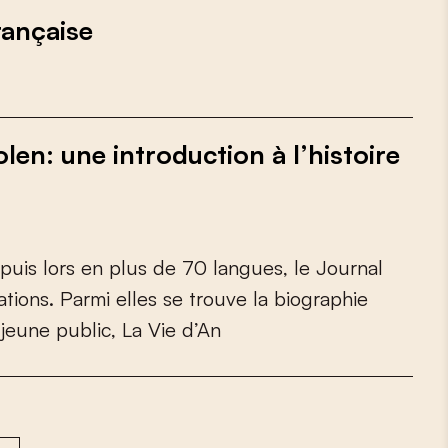
rançaise
en: une introduction à l’histoire
p
u
i
s
l
o
r
s
e
n
p
l
u
s
d
e
7
0
l
a
n
g
u
e
s
,
l
e
J
o
u
r
n
a
l
a
t
i
o
n
s
.
P
a
r
m
i
e
l
l
e
s
s
e
t
r
o
u
v
e
l
a
b
i
o
g
r
a
p
h
i
e
j
e
u
n
e
p
u
b
l
i
c
,
L
a
V
i
e
d
’
A
n