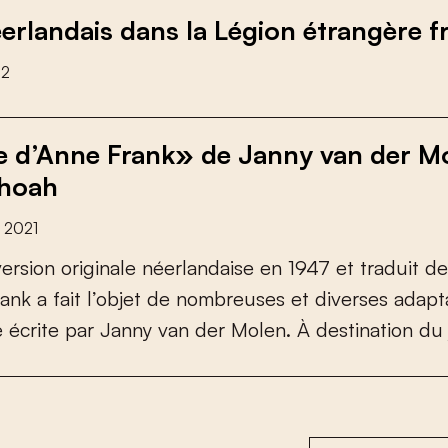
erlandais dans la Légion étrangère f
22
e d’Anne Frank» de Janny van der Mol
Shoah
 2021
v
e
r
s
i
o
n
o
r
i
g
i
n
a
l
e
n
é
e
r
l
a
n
d
a
i
s
e
e
n
1
9
4
7
e
t
t
r
a
d
u
i
t
d
e
a
n
k
a
f
a
i
t
l
’
o
b
j
e
t
d
e
n
o
m
b
r
e
u
s
e
s
e
t
d
i
v
e
r
s
e
s
a
d
a
p
t
e
é
c
r
i
t
e
p
a
r
J
a
n
n
y
v
a
n
d
e
r
M
o
l
e
n
.
À
d
e
s
t
i
n
a
t
i
o
n
d
u