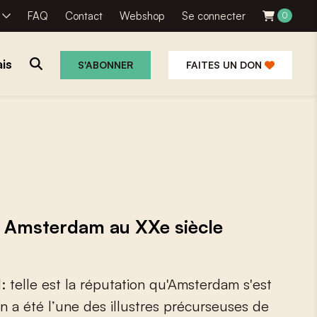
R
FAQ
Contact
Webshop
Se connecter
0
is
S'ABONNER
FAITES UN DON
. Amsterdam au XXe siècle
d
:
t
e
l
l
e
e
s
t
l
a
r
é
p
u
t
a
t
i
o
n
q
u
'
A
m
s
t
e
r
d
a
m
s
'
e
s
t
n
a
é
t
é
l
’
u
n
e
d
e
s
i
l
l
u
s
t
r
e
s
p
r
é
c
u
r
s
e
u
s
e
s
d
e