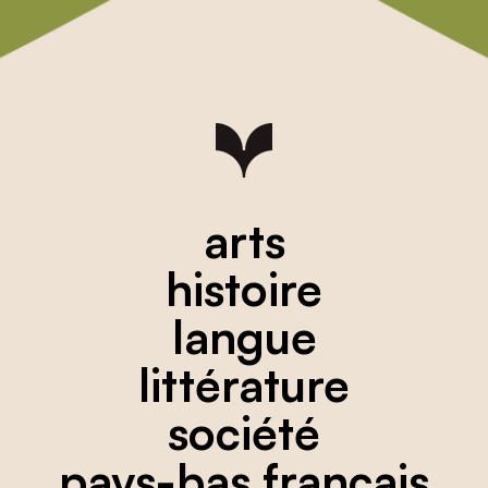
arts
histoire
langue
littérature
société
pays-bas français