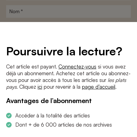
Nom
*
Adresse
e-
mail
*
Conditions
*
Poursuivre la lecture?
J'accepte
les termes et conditions
et
la politique de confidentialité
Cet article est payant.
Connectez-vous
si vous avez
déjà un abonnement. Achetez cet article ou abonnez-
S'INSCRIRE
vous pour avoir accès à tous les articles sur
les plats
pays
. Cliquez
ici
pour revenir à la
page d’accueil
.
Avantages de l’abonnement
Accéder à la totalité des articles
Dont + de 6 000 articles de nos archives