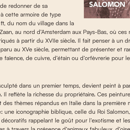
 de redonner de sa
à cette armoire de type
ft, du nom du village dans la
 Zaan, au nord d’Amsterdam aux Pays-Bas, où ces
riqués à partir du XVII
e
siècle. Il fait penser à un dr
paru au XV
e
siècle, permettant de présenter et ra
e faïence, de cuivre, d’étain ou d’orfèvrerie pour l
sculpté dans un premier temps, devient peint à par
. Il reflète la richesse du propriétaire. Ces peintur
 des thèmes répandus en Italie dans la première 
e: une iconographie biblique, celle du Roi Salomon,
 décoratifs rappelant le goût pour l’exotisme et le
s à travers la présence d’animaux fabuleux, d’ois