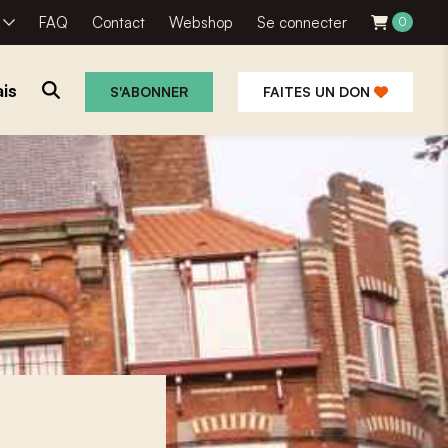
R
FAQ
Contact
Webshop
Se connecter
0
is
S'ABONNER
FAITES UN DON