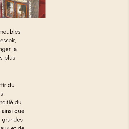
 meubles
essoir,
nger la
es plus
tir du
es
moitié du
 ainsi que
s grandes
eaux et de