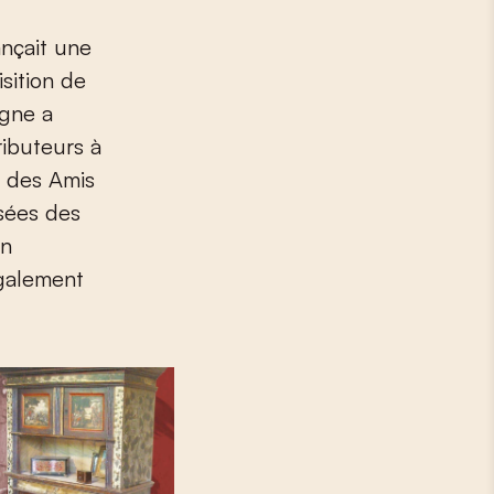
sition de
agne a
ributeurs à
n des Amis
usées des
on
également