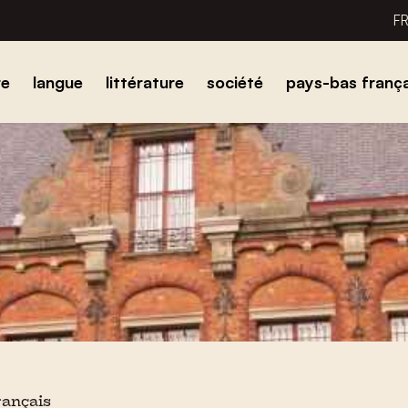
F
re
langue
littérature
société
pays-bas frança
rançais