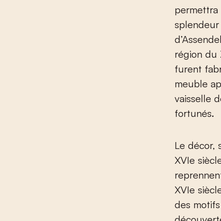
permettra
splendeur 
d’Assendel
région du
furent fab
meuble ap
vaisselle d
fortunés.
Le décor, 
XVI
e
siècle
reprennent
XVI
e
siècl
des motifs
découverte