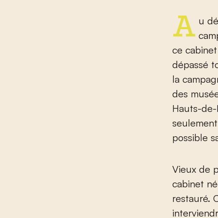
Au début de l’année 2021, le musée Benoît-De-Puydt lançait une
camp
ce cabinet
dépassé to
la campagn
des musées
Hauts-de-F
seulement 
possible s
Vieux de p
cabinet né
restauré. 
interviend