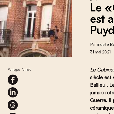
Le «
est 
Puyd
Par
musée Be
31 mai 2021
Le C
abine
Partagez l'article
siècle est
Bailleul. 
jamais ret
Guerre. Il
céramiques