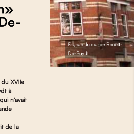
on»
-De-
Façade du musée Benoît-
De-Puydt
 du XVII
e
ydt à
qui n’avait
rande
it de la