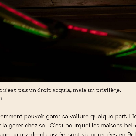
n'est pas un droit acquis, mais un privilège.
h
idemment pouvoir garer sa voiture quelque part. L’i
 la garer chez soi. C’est pourquoi les maisons bel-
age au rez-de-chaussée, sont si appréciées en Bel