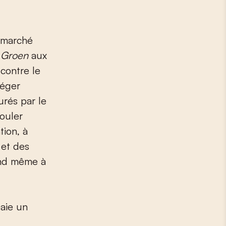
t
Groen
aux
 contre le
téger
urés par le
ouler
tion, à
 et des
and même à
aie un