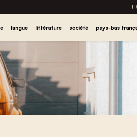
F
re
langue
littérature
société
pays-bas frança