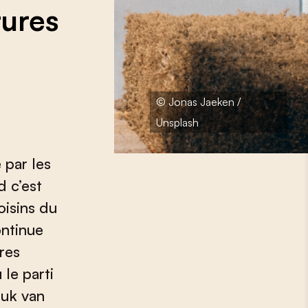
tures
© Jonas Jaeken /
Unsplash
 par les
 c’est
oisins du
ontinue
res
le parti
ouk van