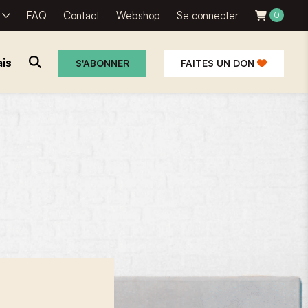
R
FAQ
Contact
Webshop
Se connecter
0
is
S'ABONNER
FAITES UN DON