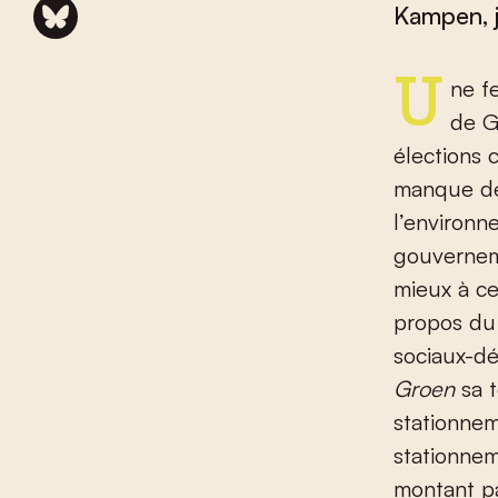
Kampen, j
Une femme avec qui j’avais entamé une conversation au marché
de G
élections 
manque de
l’environn
gouvernem
mieux à ce
propos du 
sociaux-d
Groen
sa 
stationnem
stationne
montant p