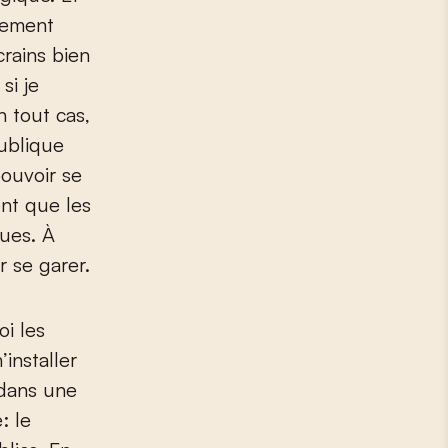
itement
crains bien
si je
n tout cas,
publique
ouvoir se
nt que les
nues. À
 se garer.
oi les
’installer
 dans une
: le