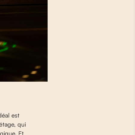
déal est
étage, qui
gique. Et