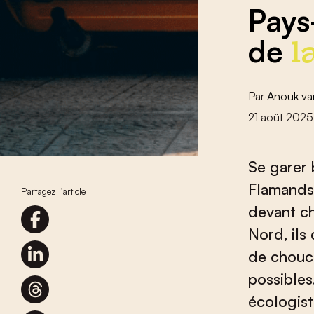
Pays
de
l
Par
Anouk v
21 août 2025
Se garer 
Flamands
Partagez l'article
devant ch
Nord, ils
de chouch
possibles
écologis