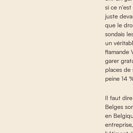
si ce n’es
juste devan
que le droi
sondais le
un véritab
flamande V
garer grat
places de 
peine 14 %
Il faut di
Belges son
en Belgiqu
entreprise