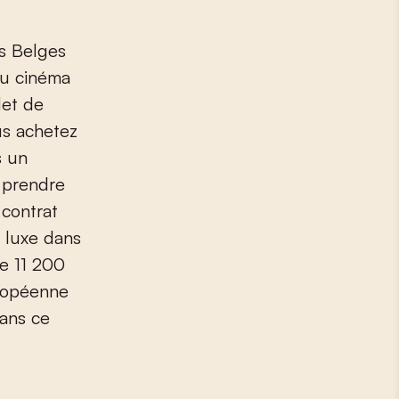
es Belges
au cinéma
let de
us achetez
s un
 prendre
 contrat
e luxe dans
ne 11 200
uropéenne
dans ce