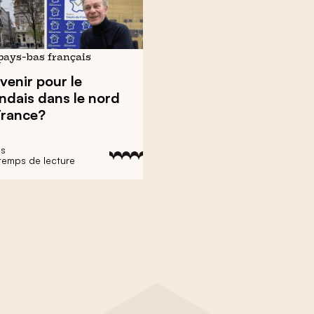
 pays-bas français
venir
pour le
ndais dans le nord
France?
ls
 temps de lecture