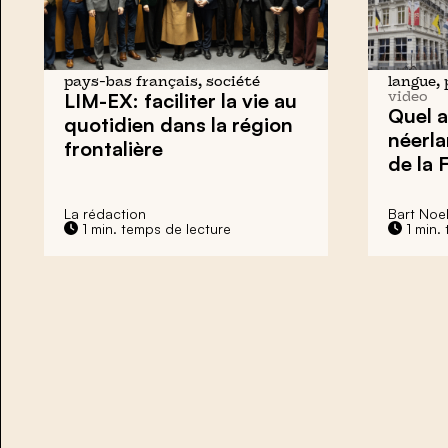
pays-bas français, société
langue,
LIM-EX:
faciliter
la vie au
video
Quel a
quotidien dans la région
néerla
frontalière
de la 
La rédaction
Bart Noe
1 min. temps de lecture
1 min.