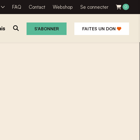
R
FAQ
Contact
Webshop
Se connecter
0
is
S'ABONNER
FAITES UN DON