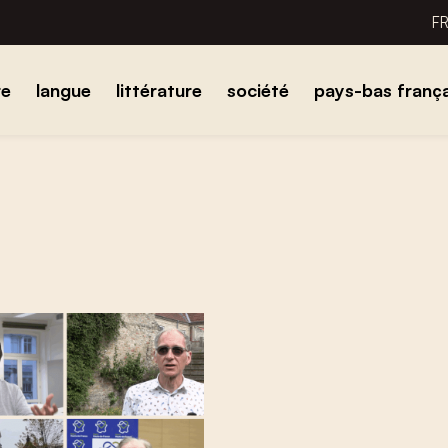
F
re
langue
littérature
société
pays-bas frança