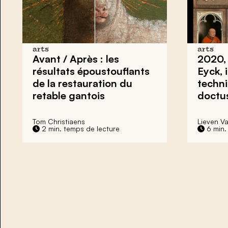
arts
arts
Avant / Après : les
2020, 
résultats époustouflants
Eyck, 
de la restauration du
techni
retable gantois
doctu
Tom Christiaens
Lieven V
2 min. temps de lecture
6 min.