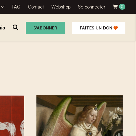
R
FAQ
Contact
Webshop
Se connecter
0
is
S'ABONNER
FAITES UN DON