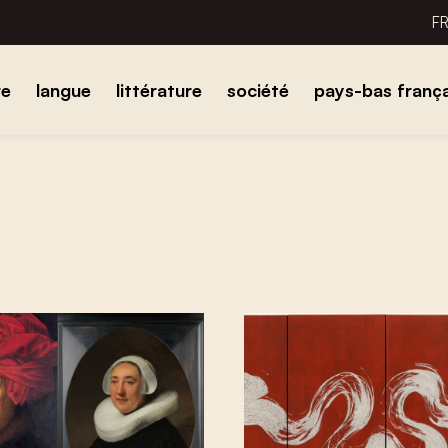
F
re
langue
littérature
société
pays-bas frança