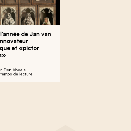
l’année de Jan van
innovateur
que et «pictor
s»
an Den Abeele
 temps de lecture