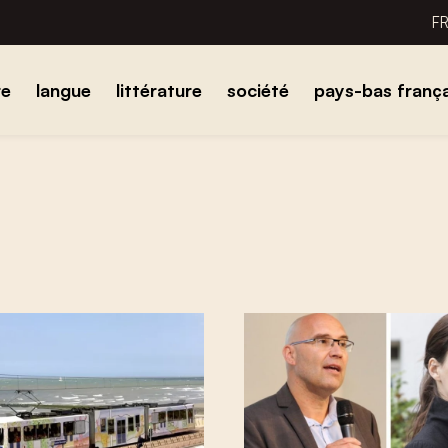
F
re
langue
littérature
société
pays-bas frança