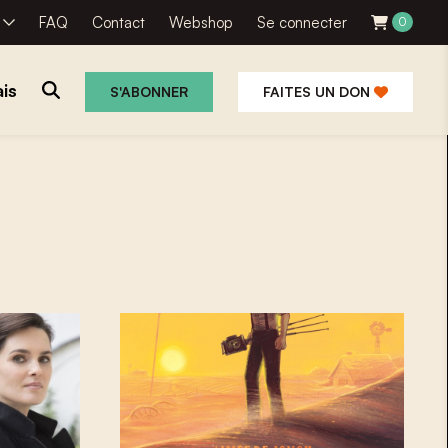
R
FAQ
Contact
Webshop
Se connecter
0
is
S'ABONNER
FAITES UN DON