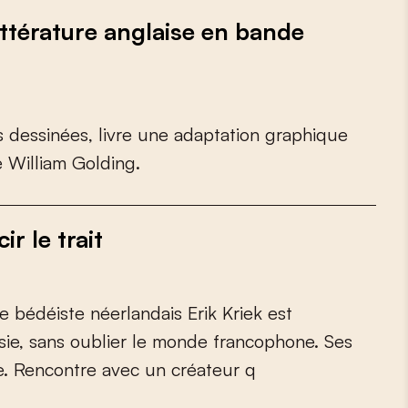
ttérature anglaise en bande
s
d
e
s
s
i
n
é
e
s
,
l
i
v
r
e
u
n
e
a
d
a
p
t
a
t
i
o
n
g
r
a
p
h
i
q
u
e
e
W
i
l
l
i
a
m
G
o
l
d
i
n
g
.
r le trait
e
b
é
d
é
i
s
t
e
n
é
e
r
l
a
n
d
a
i
s
E
r
i
k
K
r
i
e
k
e
s
t
s
i
e
,
s
a
n
s
o
u
b
l
i
e
r
l
e
m
o
n
d
e
f
r
a
n
c
o
p
h
o
n
e
.
S
e
s
e
.
R
e
n
c
o
n
t
r
e
a
v
e
c
u
n
c
r
é
a
t
e
u
r
q