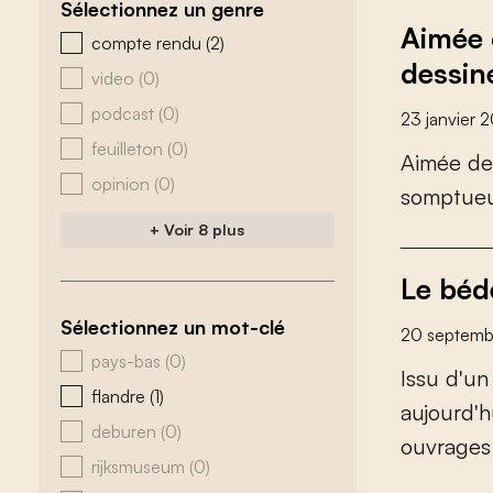
Sélectionnez un genre
Aimée 
zoeken - genre
compte rendu
(2)
dessin
video
(0)
podcast
(0)
23 janvier 
feuilleton
(0)
A
i
m
é
e
d
e
opinion
(0)
s
o
m
p
t
u
e
+ Voir 8 plus
Le bédé
Sélectionnez un mot-clé
20 septemb
zoeken - tags
pays-bas
(0)
I
s
s
u
d
'
u
n
flandre
(1)
a
u
j
o
u
r
d
'
h
deburen
(0)
o
u
v
r
a
g
e
s
rijksmuseum
(0)