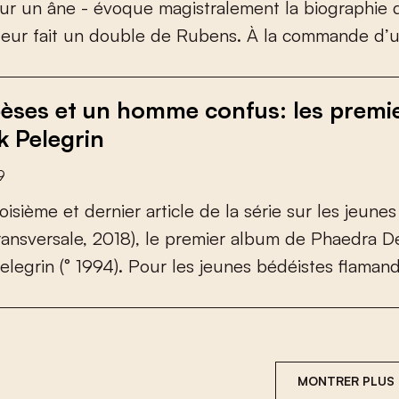
u
r
u
n
â
n
e
-
é
v
o
q
u
e
m
a
g
i
s
t
r
a
l
e
m
e
n
t
l
a
b
i
o
g
r
a
p
h
i
e
t
e
u
r
f
a
i
t
u
n
d
o
u
b
l
e
d
e
R
u
b
e
n
s
.
À
l
a
c
o
m
m
a
n
d
e
d
’
èses et un homme confus: les premi
k Pelegrin
9
o
i
s
i
è
m
e
e
t
d
e
r
n
i
e
r
a
r
t
i
c
l
e
d
e
l
a
s
é
r
i
e
s
u
r
l
e
s
j
e
u
n
e
s
r
a
n
s
v
e
r
s
a
l
e
,
2
0
1
8
)
,
l
e
p
r
e
m
i
e
r
a
l
b
u
m
d
e
P
h
a
e
d
r
a
D
e
l
e
g
r
i
n
(
°
1
9
9
4
)
.
P
o
u
r
l
e
s
j
e
u
n
e
s
b
é
d
é
i
s
t
e
s
f
a
m
a
n
MONTRER PLUS