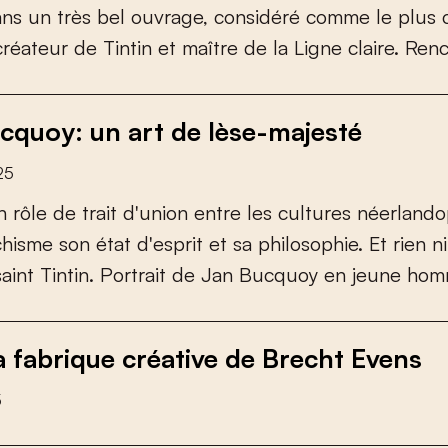
a
n
s
u
n
t
r
è
s
b
e
l
o
u
v
r
a
g
e
,
c
o
n
s
i
d
é
r
é
c
o
m
m
e
l
e
p
l
u
s
c
r
é
a
t
e
u
r
d
e
T
i
n
t
i
n
e
t
m
a
î
t
r
e
d
e
l
a
L
i
g
n
e
c
l
a
i
r
e
.
R
e
n
cquoy: un art de lèse-majesté
25
n
r
ô
l
e
d
e
t
r
a
i
t
d
'
u
n
i
o
n
e
n
t
r
e
l
e
s
c
u
l
t
u
r
e
s
n
é
e
r
l
a
n
d
o
c
h
i
s
m
e
s
o
n
é
t
a
t
d
'
e
s
p
r
i
t
e
t
s
a
p
h
i
l
o
s
o
p
h
i
e
.
E
t
r
i
e
n
n
i
s
a
i
n
t
T
i
n
t
i
n
.
P
o
r
t
r
a
i
t
d
e
J
a
n
B
u
c
q
u
o
y
e
n
j
e
u
n
e
h
o
m
a fabrique créative de Brecht Evens
5