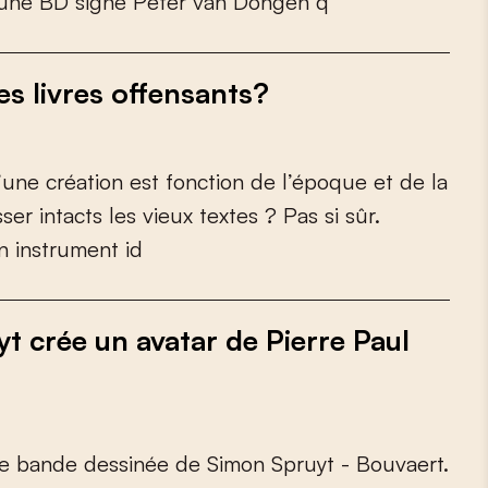
u
n
e
B
D
s
i
g
n
é
P
e
t
e
r
v
a
n
D
o
n
g
e
n
q
es livres offensants?
’
u
n
e
c
r
é
a
t
i
o
n
e
s
t
f
o
n
c
t
i
o
n
d
e
l
’
é
p
o
q
u
e
e
t
d
e
l
a
s
s
e
r
i
n
t
a
c
t
s
l
e
s
v
i
e
u
x
t
e
x
t
e
s
?
P
a
s
s
i
s
û
r
.
n
i
n
s
t
r
u
m
e
n
t
i
d
t crée un avatar de Pierre Paul
e
b
a
n
d
e
d
e
s
s
i
n
é
e
d
e
S
i
m
o
n
S
p
r
u
y
t
-
B
o
u
v
a
e
r
t
.