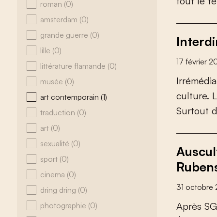
t
o
u
t
l
e
t
e
roman
(0)
amsterdam
(0)
grande guerre
(0)
Interdi
lille
(0)
17 février 
littérature flamande
(0)
I
r
r
é
m
é
d
i
a
musée
(0)
c
u
l
t
u
r
e
.
L
art contemporain
(1)
S
u
r
t
o
u
t
traduction
(0)
art
(0)
sexualité
(0)
Auscul
sport
(0)
Ruben
cinema
(0)
31 octobre 
dring dring
(0)
A
p
r
è
s
S
G
photographie
(0)