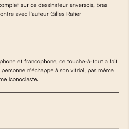
c
o
m
p
l
e
t
s
u
r
c
e
d
e
s
s
i
n
a
t
e
u
r
a
n
v
e
r
s
o
i
s
,
b
r
a
s
c
o
n
t
r
e
a
v
e
c
l
’
a
u
t
e
u
r
G
i
l
l
e
s
R
a
t
i
e
r
p
h
o
n
e
e
t
f
r
a
n
c
o
p
h
o
n
e
,
c
e
t
o
u
c
h
e
-
à
-
t
o
u
t
a
f
a
i
t
p
e
r
s
o
n
n
e
n
'
é
c
h
a
p
p
e
à
s
o
n
v
i
t
r
i
o
l
,
p
a
s
m
ê
m
e
m
e
i
c
o
n
o
c
l
a
s
t
e
.