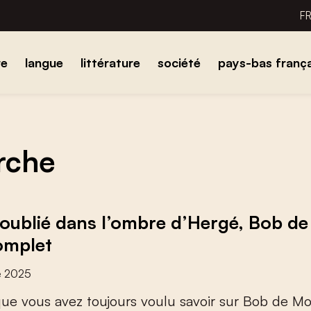
F
re
langue
littérature
société
pays-bas frança
erche
oublié dans l’ombre d’Hergé, Bob de
complet
e 2025
q
u
e
v
o
u
s
a
v
e
z
t
o
u
j
o
u
r
s
v
o
u
l
u
s
a
v
o
i
r
s
u
r
B
o
b
d
e
M