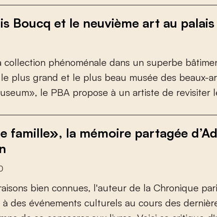
is Boucq et le neuvième art au palais
a
c
o
l
l
e
c
t
i
o
n
p
h
é
n
o
m
é
n
a
l
e
d
a
n
s
u
n
s
u
p
e
r
b
e
b
â
t
i
m
e
l
e
p
l
u
s
g
r
a
n
d
e
t
l
e
p
l
u
s
b
e
a
u
m
u
s
é
e
d
e
s
b
e
a
u
x
-
a
r
u
s
e
u
m
»
,
l
e
P
B
A
p
r
o
p
o
s
e
à
u
n
a
r
t
i
s
t
e
d
e
r
e
v
i
s
i
t
e
r
l
e famille», la mémoire partagée d’Adr
n
0
r
a
i
s
o
n
s
b
i
e
n
c
o
n
n
u
e
s
,
l
'
a
u
t
e
u
r
d
e
l
a
C
h
r
o
n
i
q
u
e
p
a
r
à
d
e
s
é
v
é
n
e
m
e
n
t
s
c
u
l
t
u
r
e
l
s
a
u
c
o
u
r
s
d
e
s
d
e
r
n
i
è
r