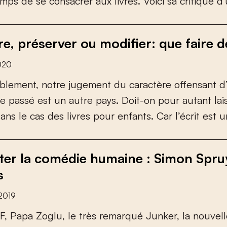
m
p
s
d
e
s
e
c
o
n
s
a
c
r
e
r
a
u
x
l
i
v
r
e
s
.
V
o
i
c
i
s
a
c
r
i
t
i
q
u
e
d
'
re, préserver ou modifier: que faire d
2020
b
l
e
m
e
n
t
,
n
o
t
r
e
j
u
g
e
m
e
n
t
d
u
c
a
r
a
c
t
è
r
e
o
f
e
n
s
a
n
t
d
e
p
a
s
s
é
e
s
t
u
n
a
u
t
r
e
p
a
y
s
.
D
o
i
t
-
o
n
p
o
u
r
a
u
t
a
n
t
l
a
i
d
a
n
s
l
e
c
a
s
d
e
s
l
i
v
r
e
s
p
o
u
r
e
n
f
a
n
t
s
.
C
a
r
l
’
é
c
r
i
t
e
s
t
u
ter la comédie humaine : Simon Spruy
s
2019
F
,
P
a
p
a
Z
o
g
l
u
,
l
e
t
r
è
s
r
e
m
a
r
q
u
é
J
u
n
k
e
r
,
l
a
n
o
u
v
e
l
l