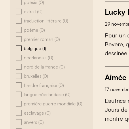
poésie
(0)
Lucky 
extrait
(0)
traduction littéraire
(0)
29 novemb
poème
(0)
P
o
u
r
u
n
premier roman
(0)
B
e
v
e
r
e
,
belgique
(1)
d
e
s
s
i
n
é
e
néerlandais
(0)
nord de la france
(0)
Aimée 
bruxelles
(0)
flandre française
(0)
17 novembr
langue néerlandaise
(0)
L
’
a
u
t
r
i
c
e
première guerre mondiale
(0)
J
o
u
r
s
d
e
esclavage
(0)
m
o
n
t
r
e
q
anvers
(0)