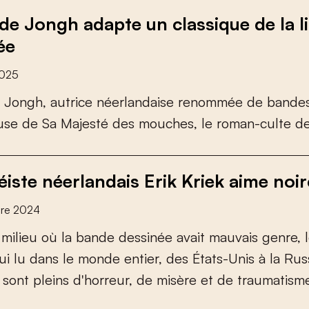
de Jongh adapte un classique de la li
ée
2025
J
o
n
g
h
,
a
u
t
r
i
c
e
n
é
e
r
l
a
n
d
a
i
s
e
r
e
n
o
m
m
é
e
d
e
b
a
n
d
e
u
s
e
d
e
S
a
M
a
j
e
s
t
é
d
e
s
m
o
u
c
h
e
s
,
l
e
r
o
m
a
n
-
c
u
l
t
e
d
iste néerlandais Erik Kriek aime noirci
re 2024
m
i
l
i
e
u
o
ù
l
a
b
a
n
d
e
d
e
s
s
i
n
é
e
a
v
a
i
t
m
a
u
v
a
i
s
g
e
n
r
e
,
l
u
i
l
u
d
a
n
s
l
e
m
o
n
d
e
e
n
t
i
e
r
,
d
e
s
É
t
a
t
s
-
U
n
i
s
à
l
a
R
u
s
s
o
n
t
p
l
e
i
n
s
d
'
h
o
r
r
e
u
r
,
d
e
m
i
s
è
r
e
e
t
d
e
t
r
a
u
m
a
t
i
s
m