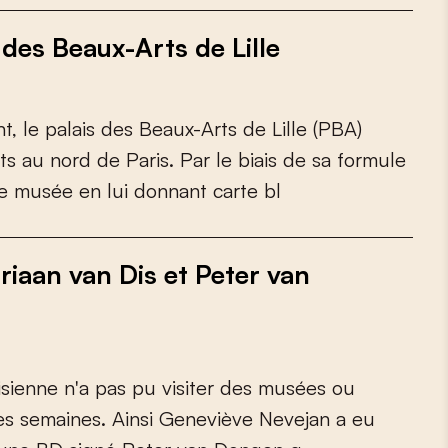
 des Beaux-Arts de Lille
n
t
,
l
e
p
a
l
a
i
s
d
e
s
B
e
a
u
x
-
A
r
t
s
d
e
L
i
l
l
e
(
P
B
A
)
t
s
a
u
n
o
r
d
d
e
P
a
r
i
s
.
P
a
r
l
e
b
i
a
i
s
d
e
s
a
f
o
r
m
u
l
e
e
m
u
s
é
e
e
n
l
u
i
d
o
n
n
a
n
t
c
a
r
t
e
b
l
iaan van Dis et Peter van
i
s
i
e
n
n
e
n
'
a
p
a
s
p
u
v
i
s
i
t
e
r
d
e
s
m
u
s
é
e
s
o
u
e
s
s
e
m
a
i
n
e
s
.
A
i
n
s
i
G
e
n
e
v
i
è
v
e
N
e
v
e
j
a
n
a
e
u