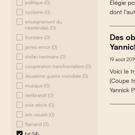
É
l
é
g
i
e
p
o
politique
(0)
d
o
n
t
l
’
a
u
cyclisme
(0)
enseignement du
néerlandais
(0)
Des ob
frontière
(0)
Yannic
james ensor
(0)
stefan hertmans
(0)
19 août 201
coopération transfrontalière
(0)
V
o
i
c
i
l
e
t
r
deuxième guerre mondiale
(0)
(
C
o
u
p
e
t
musique
(0)
Y
a
n
n
i
c
k
P
rembrandt
(0)
xviie siècle
(0)
arts visuels
(0)
flamand
(0)
bd
(14)