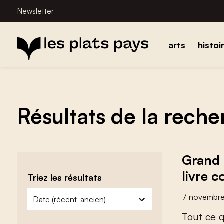
Newsletter
arts
histoi
Résultats de la rech
Grand 
livre 
Triez les résultats
zoeken - sorteer
trier le contenu
7 novembr
T
o
u
t
c
e