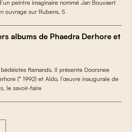
d
’
u
n
p
e
i
n
t
r
e
i
m
a
g
i
n
a
i
r
e
n
o
m
m
é
J
a
n
B
o
u
v
a
e
r
t
u
n
o
u
v
r
a
g
e
s
u
r
R
u
b
e
n
s
,
S
ers albums de Phaedra Derhore et
b
é
d
é
i
s
t
e
s
f
a
m
a
n
d
s
.
I
l
p
r
é
s
e
n
t
e
D
o
o
r
s
n
e
e
e
r
h
o
r
e
(
°
1
9
9
2
)
e
t
A
l
d
o
,
l
’
œ
u
v
r
e
i
n
a
u
g
u
r
a
l
e
d
e
d
s
,
l
e
s
a
v
o
i
r
-
f
a
i
r
e