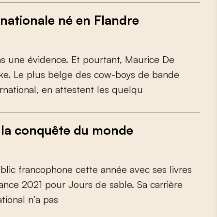
nationale né en Flandre
a
s
u
n
e
é
v
i
d
e
n
c
e
.
E
t
p
o
u
r
t
a
n
t
,
M
a
u
r
i
c
e
D
e
k
e
.
L
e
p
l
u
s
b
e
l
g
e
d
e
s
c
o
w
-
b
o
y
s
d
e
b
a
n
d
e
r
n
a
t
i
o
n
a
l
,
e
n
a
t
t
e
s
t
e
n
t
l
e
s
q
u
e
l
q
u
à la conquête du monde
u
b
l
i
c
f
r
a
n
c
o
p
h
o
n
e
c
e
t
t
e
a
n
n
é
e
a
v
e
c
s
e
s
l
i
v
r
e
s
a
n
c
e
2
0
2
1
p
o
u
r
J
o
u
r
s
d
e
s
a
b
l
e
.
S
a
c
a
r
r
i
è
r
e
a
t
i
o
n
a
l
n
’
a
p
a
s