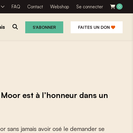
R
FAQ
Contact
Webshop
Se connecter
0
is
S'ABONNER
FAITES UN DON
 Moor est à l’honneur dans un
o
o
r
s
a
n
s
j
a
m
a
i
s
a
v
o
i
r
o
s
é
l
e
d
e
m
a
n
d
e
r
s
e