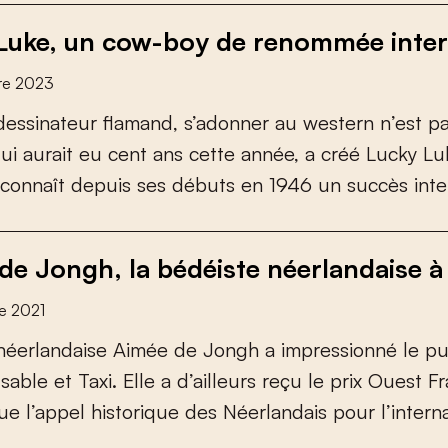
Luke, un cow-boy de renommée inter
re 2023
d
e
s
s
i
n
a
t
e
u
r
f
a
m
a
n
d
,
s
’
a
d
o
n
n
e
r
a
u
w
e
s
t
e
r
n
n
’
e
s
t
p
q
u
i
a
u
r
a
i
t
e
u
c
e
n
t
a
n
s
c
e
t
t
e
a
n
n
é
e
,
a
c
r
é
é
L
u
c
k
y
L
u
c
o
n
n
a
î
t
d
e
p
u
i
s
s
e
s
d
é
b
u
t
s
e
n
1
9
4
6
u
n
s
u
c
c
è
s
i
n
t
e
de Jongh, la bédéiste néerlandaise 
e 2021
n
é
e
r
l
a
n
d
a
i
s
e
A
i
m
é
e
d
e
J
o
n
g
h
a
i
m
p
r
e
s
s
i
o
n
n
é
l
e
p
s
a
b
l
e
e
t
T
a
x
i
.
E
l
l
e
a
d
’
a
i
l
l
e
u
r
s
r
e
ç
u
l
e
p
r
i
x
O
u
e
s
t
F
r
u
e
l
’
a
p
p
e
l
h
i
s
t
o
r
i
q
u
e
d
e
s
N
é
e
r
l
a
n
d
a
i
s
p
o
u
r
l
’
i
n
t
e
r
n