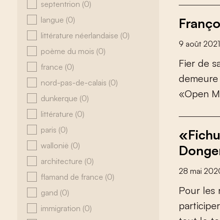
septentrion
(0)
langue
(0)
Franço
littérature néerlandaise
(0)
9 août 2021
poème du mois
(0)
F
i
e
r
d
e
s
france
(0)
d
e
m
e
u
r
e
nord-pas-de-calais
(0)
«
O
p
e
n
M
dunkerque
(0)
littérature
(0)
paris
(0)
«Fichu
wallonië
(0)
Donge
architecture
(0)
28 mai 202
flamand de france
(0)
P
o
u
r
l
e
s
gand
(0)
p
a
r
t
i
c
i
p
e
r
immigration
(0)