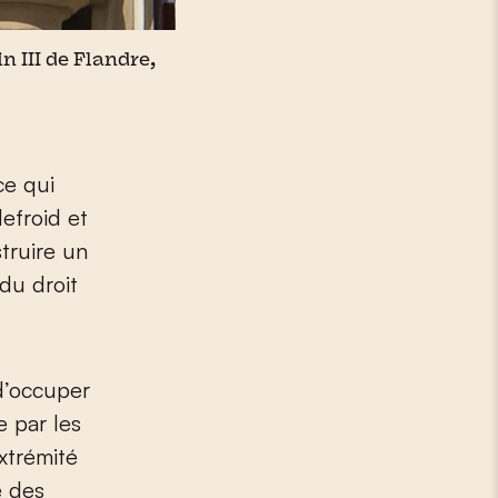
 III de Flandre,
ce qui
efroid et
truire un
 du droit
 d’occuper
 par les
xtrémité
e des