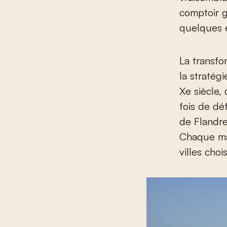
comptoir g
quelques 
La transfo
la stratég
X
e
siècle, 
fois de dé
de Flandre 
Chaque mar
villes cho