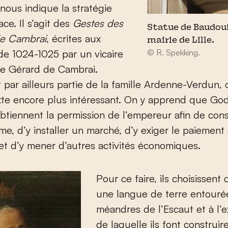
 nous indique la stratégie
ce. Il s’agit des
Gestes des
Statue de Baudouin
e Cambrai
, écrites aux
mairie de Lille.
de 1024-1025 par un vicaire
© R. Spekking.
ue Gérard de Cambrai.
t par ailleurs partie de la famille Ardenne-Verdun, 
xte encore plus intéressant. On y apprend que God
btiennent la permission de l’empereur afin de cons
me, d’y installer un marché, d’y exiger le paiement
t d’y mener d’autres activités économiques.
Pour ce faire, ils choisissent
une langue de terre entourée
méandres de l’Escaut et à l’e
de laquelle ils font construir