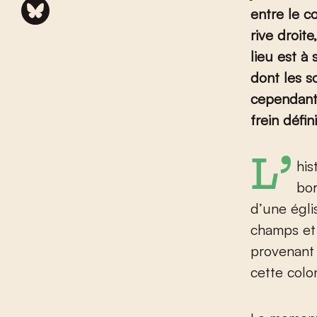
entre le c
rive droit
lieu est à
dont les s
cependant
frein défin
L’histoire d’Ename commence à la campagne et au calme. Au
bo
d’une égli
champs et 
provenant 
cette colon