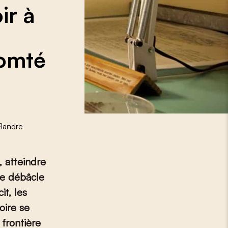
ir à
comté
Flandre
 atteindre
le débâcle
it, les
oire se
 frontière