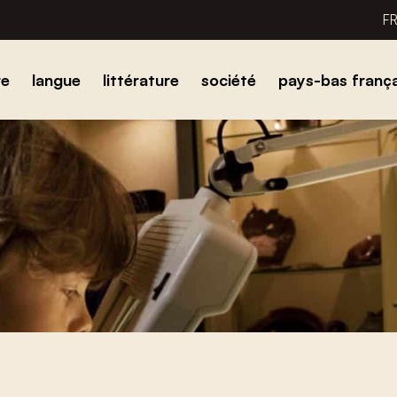
F
re
langue
littérature
société
pays-bas frança