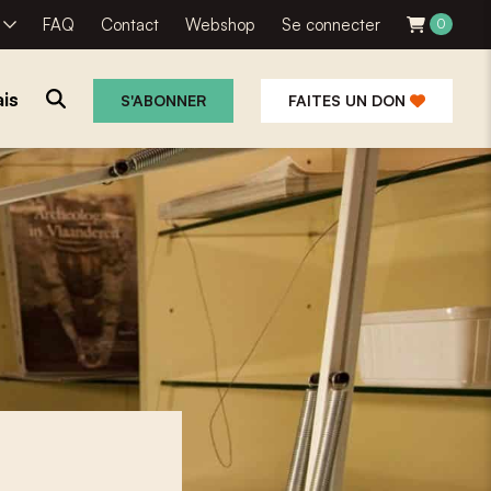
R
FAQ
Contact
Webshop
Se connecter
0
is
S'ABONNER
FAITES UN DON