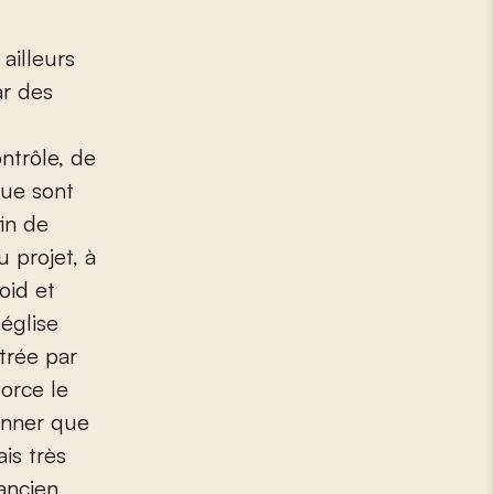
ailleurs
ar des
ontrôle, de
ue sont
in de
u projet, à
oid et
église
trée par
force le
ionner que
is très
 ancien