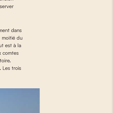
bserver
ement dans
 moitié du
t est à la
ux comtes
toire.
 Les trois