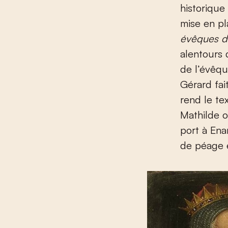
historique
mise en pla
évêques d
alentours 
de l’évêq
Gérard fai
rend le te
Mathilde o
port à Ena
de péage e