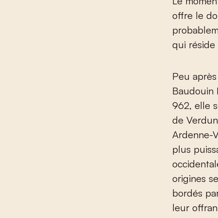
Le moment 
offre le d
probableme
qui réside
Peu après
Baudouin I
962, elle 
de Verdun,
Ardenne-Ve
plus puiss
occidental
origines se
bordés par
leur offra