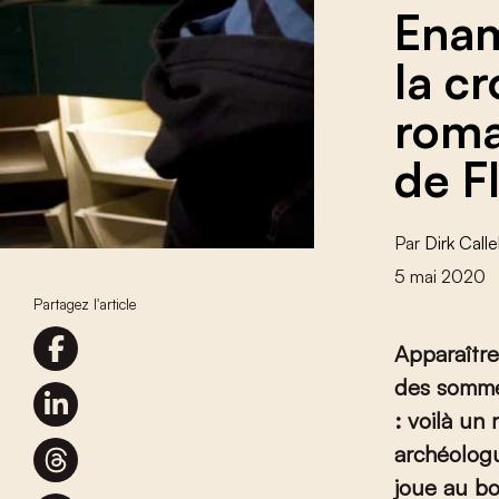
Enam
la c
roma
de F
Par
Dirk Call
5 mai 2020
Partagez l'article
Apparaître
des somme
: voilà un 
archéologu
joue au bo