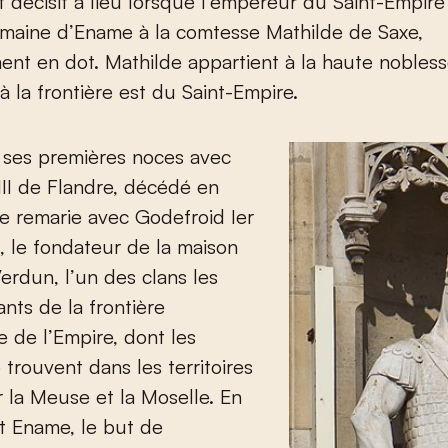
décisif a lieu lorsque l’empereur du Saint-Empire
omaine d’Ename à la comtesse Mathilde de Saxe,
nt en dot. Mathilde appartient à la haute nobles
 à la frontière est du Saint-Empire.
 ses premières noces avec
II de Flandre, décédé en
se remarie avec Godefroid I
er
 le fondateur de la maison
rdun, l’un des clans les
ants de la frontière
e de l’Empire, dont les
 trouvent dans les territoires
 la Meuse et la Moselle. En
nt Ename, le but de