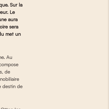
que. Sur la
eur. Le
 une aura
oire sera
du met un
 compose
s, de
obiliaire
e destin de