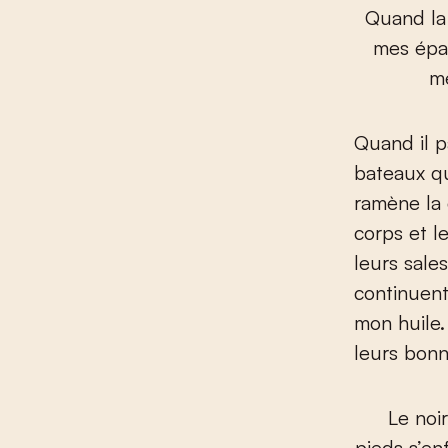
Quand la 
mes épa
me
Quand il p
bateaux qu
ramène la
corps et l
leurs sale
continuent
mon huile.
leurs bonn
Le noi
pieds s’en