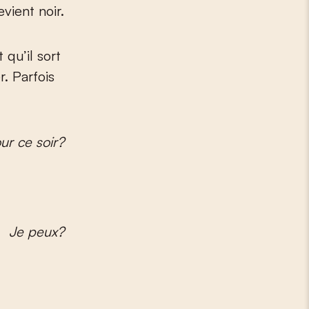
evient noir.
 qu’il sort
r. Parfois
our ce soir?
Je peux?