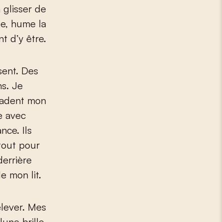
 glisser de
e, hume la
t d’y être.
sent. Des
ns. Je
ladent mon
se avec
nce. Ils
tout pour
derrière
e mon lit.
elever. Mes
une brille.