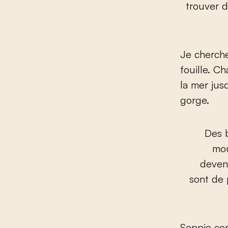
trouver 
Je cherche
fouille. C
la mer jusq
gorge.
Des b
mou
deven
sont de 
Seppie con