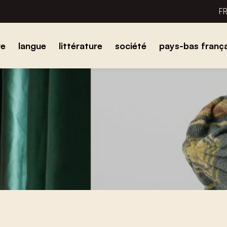
F
re
langue
littérature
société
pays-bas frança