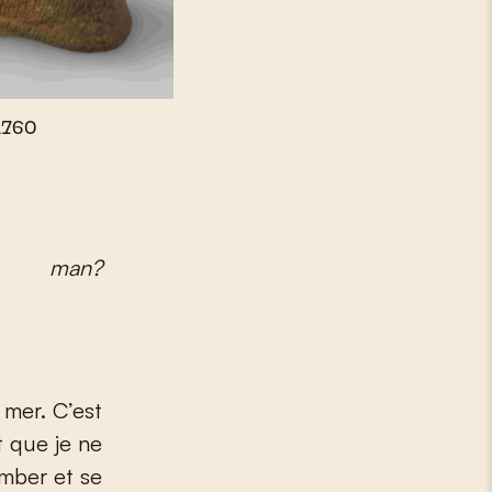
1760
M’man?
 mer. C’est
t que je ne
omber et se