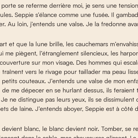
porte se referme derrière moi, je sens une tension
ules. Seppie s’élance comme une fusée. Il gambad
r. Au loin, j’entends une valse. Je la fredonne avan
art et que la lune brille, les cauchemars m’envahis
i me piègent, l’étranglement silencieux, les harpo
 couverture sur mon visage. Des hommes qui esca
e traînent vers le rivage pour taillader ma peau lis
s petits couteaux. J’entends une valse de mon enfa
 de me dépecer en se hurlant dessus, ils feraient 
 Je ne distingue pas leurs yeux, ils se dissimulent 
ets de laine. J’entends aboyer, Seppie est à côté d
r devient blanc, le blanc devient noir. Tomber, se r
foncent dans le sable, mes chaussures glissent. La l