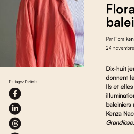
Flor
bale
Par
Flora Ke
24 novembr
Dix-huit j
donnent la
Partagez l'article
Ils et elle
illuminati
baleiniers
Kenza Nac
Grandiose.