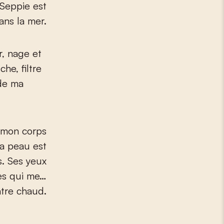
Seppie est
ans la mer.
r, nage et
he, filtre
 de ma
à mon corps
sa peau est
s. Ses yeux
res qui me…
ntre chaud.