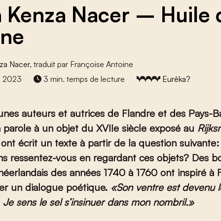
a Kenza Nacer – Huile 
ine
nza Nacer
, traduit par Françoise Antoine
e 2023
3 min. temps de lecture
Eurêka?
eunes auteurs et autrices de Flandre et des Pays-B
 parole à un objet du XVII
e
siècle exposé au
Rijk
s ont écrit un texte à partir de la question suivante
ons ressentez-vous en regardant ces objets
?
Des b
 néerlandais des années 1740 à 1760 ont inspiré à 
er un dialogue poétique.
«Son ventre est devenu l
 Je sens le sel s’insinuer dans mon nombril.»