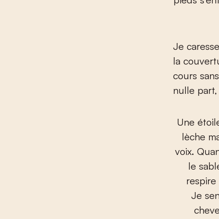
Je caresse
la couvert
cours sans
nulle part,
Une étoil
lèche ma
voix. Quan
le sabl
respire
Je sen
cheve