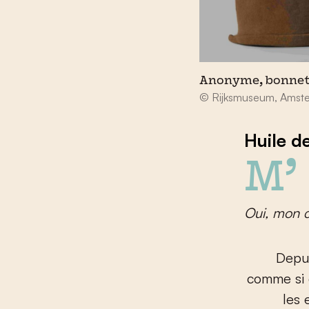
Anonyme, bonnets 
© Rijksmuseum, Amst
Huile d
Oui, mon c
Depui
comme si e
les 