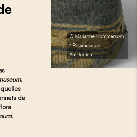
de
© Marianne Hommersom
/ Rijksmuseum,
Amsterdam
as
smuseum
.
: quelles
onnets de
Flora
ourd.