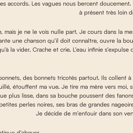
des accords. Les vagues nous bercent doucement. 
à présent très loin d
, mais je ne le vois nulle part. Je cours dans la me
hante une chanson qu’il doit connaître, ouvre la bouc
u’à la vider. Crache et crie. L’eau infinie s’expulse
onnets, des bonnets tricotés partout. Ils collent 
illé, étouffent ma vue. Je tire ma mère vers moi, 
ue plus lisse, dans sa bouche poussent des fanon
petites perles noires, ses bras de grandes nageoi
Je décide de m’enfouir dans son ve
tinue d’aboyer.