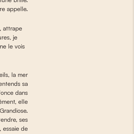
e appelle.
, attrape
res, je
ne le vois
ils, la mer
’entends sa
nfonce dans
ément, elle
 Grandiose.
tendre, ses
, essaie de