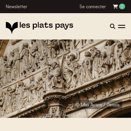
Newsletter
Se connecter
0
© Max Avans / Pexels