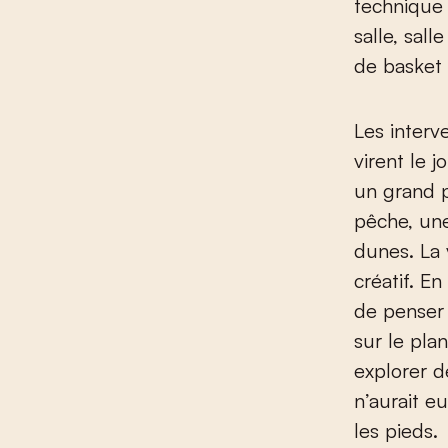
technique 
salle, sal
de basket 
Les interve
virent le 
un grand p
pêche, un
dunes. La 
créatif. En
de penser 
sur le pla
explorer d
n’aurait e
les pieds.