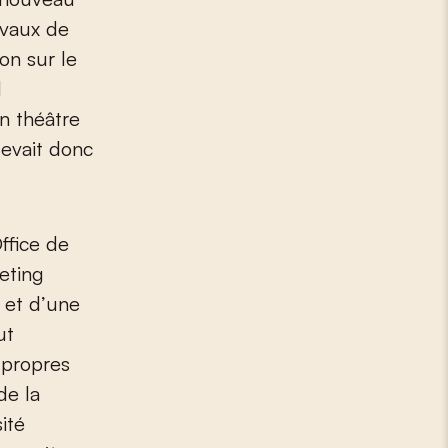
avaux de
on sur le
l
un théâtre
devait donc
Office de
keting
t et d’une
ut
s propres
de la
sité