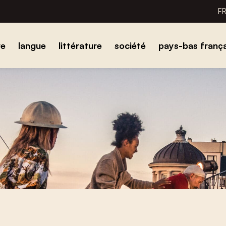
F
re
langue
littérature
société
pays-bas frança