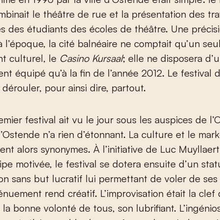
ombinait le théâtre de rue et la présentation des tr
es des étudiants des écoles de théâtre. Une précisi
à l’époque, la cité balnéaire ne comptait qu’un seu
 culturel, le
Casino Kursaal
; elle ne disposera d’
nt équipé qu’à la fin de l’année 2012. Le festival 
dérouler, pour ainsi dire, partout.
mier festival ait vu le jour sous les auspices de l’
’Ostende n’a rien d’étonnant. La culture et le mar
ient alors synonymes. À l’initiative de Luc Muyllaer
ipe motivée, le festival se dotera ensuite d’un stat
ion sans but lucratif lui permettant de voler de se
énuement rend créatif. L’improvisation était la clef 
 la bonne volonté de tous, son lubrifiant. L’ingénio