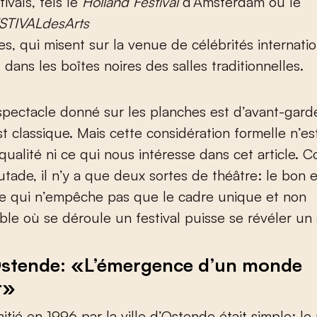
ivals, tels le
Holland Festival
d’Amsterdam ou le
STIVALdesArts
es, qui misent sur la venue de célébrités internati
 dans les boîtes noires des salles traditionnelles.
spectacle donné sur les planches est d’avant-gard
st classique. Mais cette considération formelle n’es
 qualité ni ce qui nous intéresse dans cet article.
utade, il n’y a que deux sortes de théâtre: le bon e
ce qui n’empêche pas que le cadre unique et non
ble où se déroule un festival puisse se révéler un 
Ostende: «L’émergence d’un monde
r»
initié en 1996 par la ville d’Ostende était simple: l