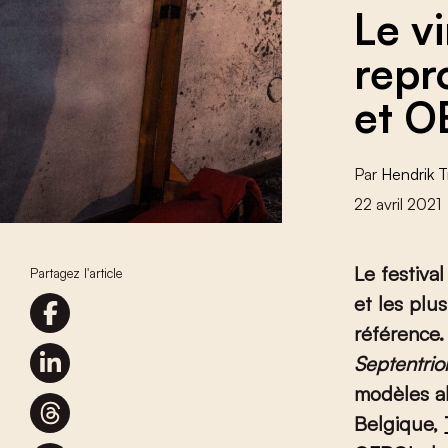
Le v
repro
et 
Par
Hendrik T
22 avril 2021
Le festival
Partagez l'article
et les plu
référence.
Septentrio
modèles al
Belgique,