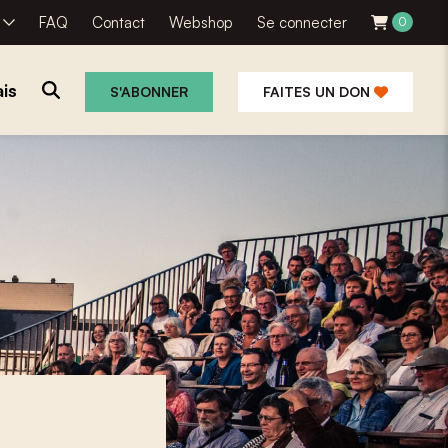
R
FAQ
Contact
Webshop
Se connecter
0
is
S'ABONNER
FAITES UN DON