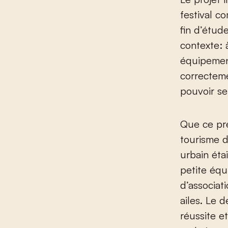
festival c
fin d’étud
contexte: 
équipement
correcteme
pouvoir se 
Que ce pre
tourisme d
urbain éta
petite équ
d’associat
ailes. Le d
réussite et