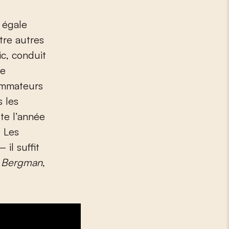
e égale
tre autres
ic, conduit
ne
rammateurs
s les
ute l’année
. Les
 il suffit
 Bergman
,