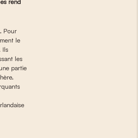
 les rend
ément le
 Ils
sant les
une partie
phère.
arquants
rlandaise