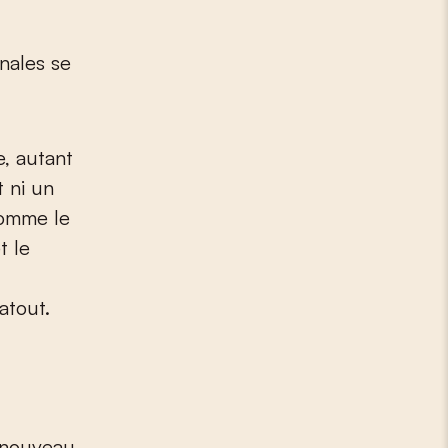
onales se
e, autant
t ni un
 Comme le
t le
atout.
e nouveau