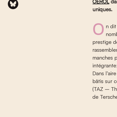
OEROL
dan
uniques.
On dit souvent que chaque village flamand a son festival. Pour
nomb
prestige de
rassemblen
manches po
intégrante
Dans l’air
bâtis sur 
(TAZ – Thé
de Tersche