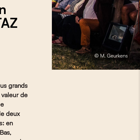
on
 TAZ
© M. Geurkens
lus grands
t valeur de
de
cle deux
s: en
-Bas,