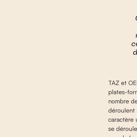
c
d
TAZ et OE
plates-for
nombre des
déroulent 
caractère 
se déroule