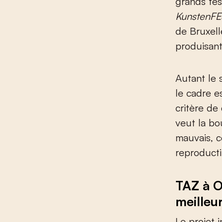
grands fest
KunstenFE
de Bruxell
produisant
Autant le 
le cadre e
critère de
veut la bo
mauvais, 
reproducti
TAZ à 
meilleu
Le projet 