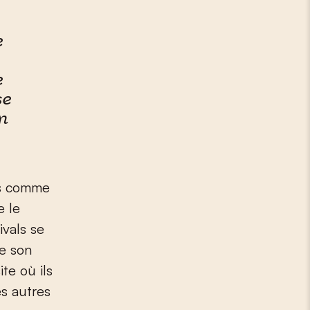
e
e
se
un
és comme
e le
ivals se
re son
ite où ils
es autres