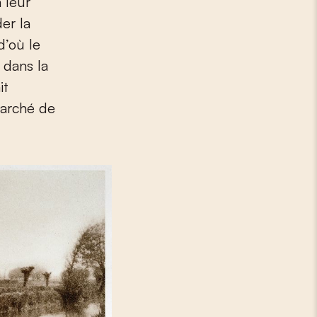
à leur
der la
d’où le
 dans la
it
marché de