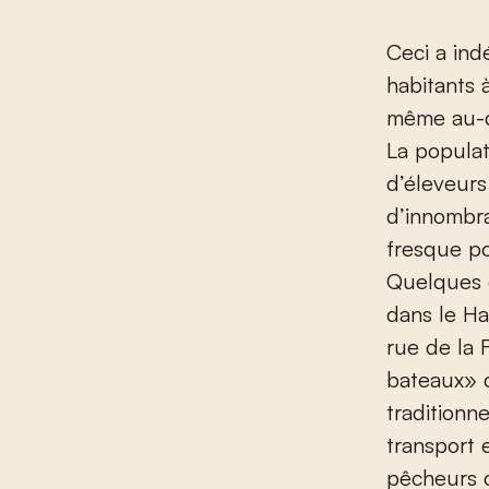
Ceci a ind
habitants 
même au-d
La populat
d’éleveurs
d’innombra
fresque po
Quelques e
dans le Ha
rue de la 
bateaux» c
traditionn
transport 
pêcheurs o