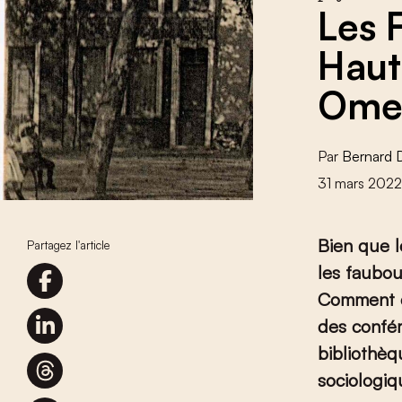
Les 
Haut
Ome
Par
Bernard 
31 mars 202
Bien que l
Partagez l'article
les faubou
Comment ex
des confé
bibliothèq
sociologiq