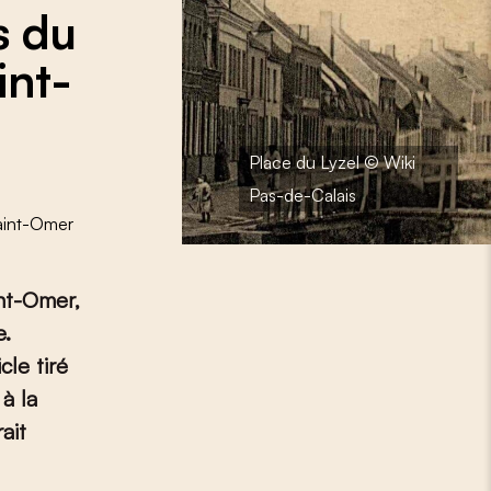
s du
int-
Place du Lyzel © Wiki
Pas-de-Calais
aint-Omer
int-Omer,
e.
le tiré
 à la
ait