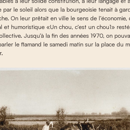
ables à leur solide constitution, à leur langage et 
 par le soleil alors que la bourgeoisie tenait à gar
he. On leur prêtait en ville le sens de l’économie, 
al et humoristique «Un chou, c’est un chou
1
» resté
llective. Jusqu’à la fin des années 1970, on pouva
arler le flamand le samedi matin sur la place du 
r.