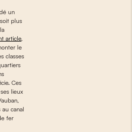
soit plus
la
 article
,
monter le
s classes
uartiers
ns
icie. Ces
ses lieux
 Vauban,
 au canal
de fer