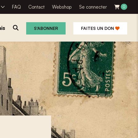
R
FAQ
Contact
Webshop
Se connecter
0
is
S'ABONNER
FAITES UN DON