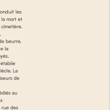
onduit les
 la mort et
cimetière.
,
 de beurre,
e la
oyés.
établie
iècle. La
aiseurs de
édiés au
ux
 rue des