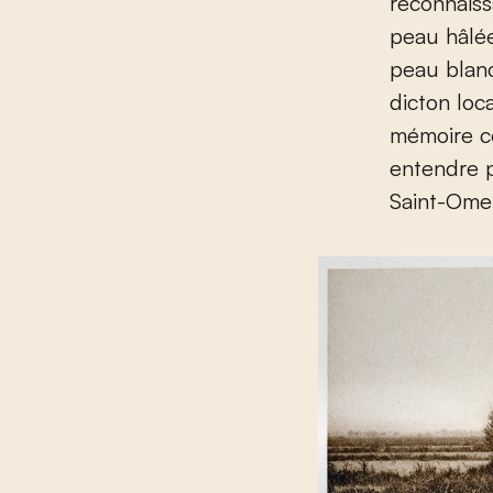
reconnaiss
peau hâlée
peau blanc
dicton loc
mémoire co
entendre p
Saint-Ome