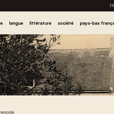
F
re
langue
littérature
société
pays-bas frança
rançais