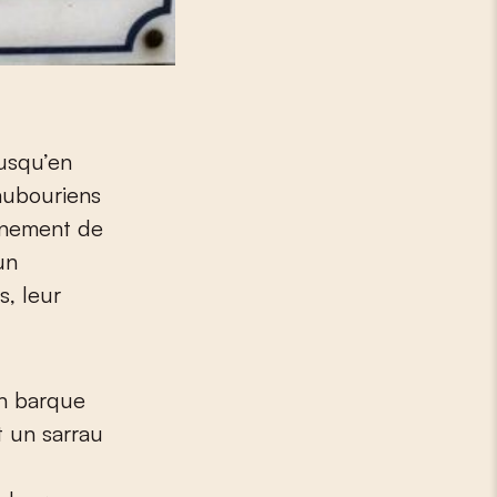
jusqu’en
faubouriens
onnement de
 un
s, leur
en barque
t un sarrau