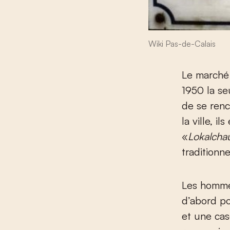
Wiki Pas-de-Calais
Le marché 
1950 la se
de se renc
la ville, i
«
Lokalcha
traditionn
Les hommes
d’abord po
et une cas