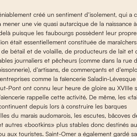
éniablement créé un sentiment d’isolement, qui a c
à mener une vie quasi autarcique de la naissance à
elà puisque les faubourgs possèdent leur propre 
ion était essentiellement constituée de maraîchers
 de bétail et de volaille, de producteurs de lait et
bles journaliers et pêcheurs (comme dans la rue d
issonnerie), d’artisans, de commerçants et d’empl
ntreprises comme la faïencerie Saladin-Lévesque 
ut-Pont ont connu leur heure de gloire au XVIII
e
s
Faïencerie rappelle cette activité. De même, les «f
ontinuent depuis lors à construire les barques
elles du marais audomarois, les escutes, bâcoves d
et autres «bootkins» plus stables donc destinés a
u aux touristes. Saint-Omer a également gardé sa