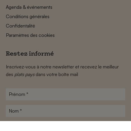
Agenda & événements
Conditions générales
Confidentalité
Paramètres des cookies
Restez informé
Inscrivez-vous à notre newsletter et recevez le meilleur
des
plats pays
dans votre boîte mail
Prénom
*
Nom
*
Adresse