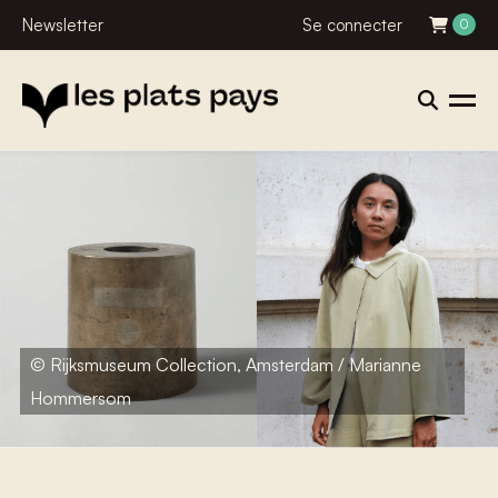
Newsletter
Se connecter
0
© Rijksmuseum Collection, Amsterdam / Marianne
Hommersom