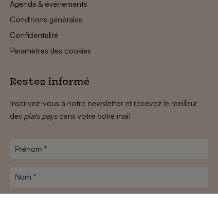
Agenda & événements
Conditions générales
Confidentalité
Paramètres des cookies
Restez informé
Inscrivez-vous à notre newsletter et recevez le meilleur
des
plats pays
dans votre boîte mail
Prénom
*
Nom
*
Adresse
e-