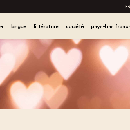
F
re
langue
littérature
société
pays-bas frança