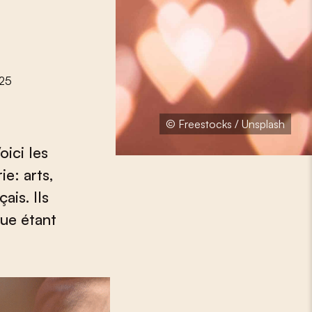
025
© Freestocks / Unsplash
ici les
e: arts,
ais. Ils
gue étant