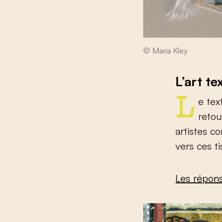
© Maria Kley
L’art te
Le textile, ce matériau qui existe depuis la nuit des temps, fait un
retou
artistes c
vers ces t
Les répon