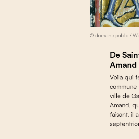
© domaine public / 
De Sai
Amand a
Voilà qui 
commune de
ville de G
Amand, qui
faisant, il
septentri