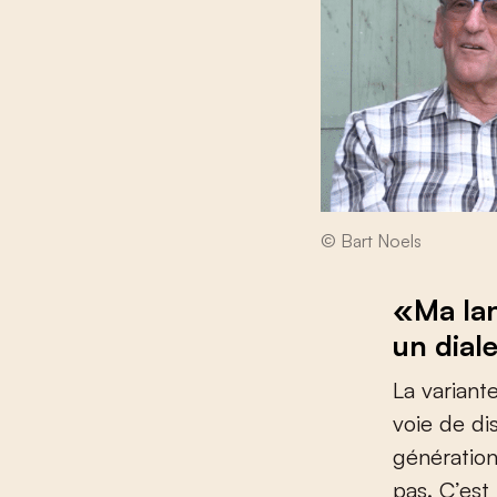
© Bart Noels
«Ma lan
un dial
La variant
voie de di
génération
pas. C’est