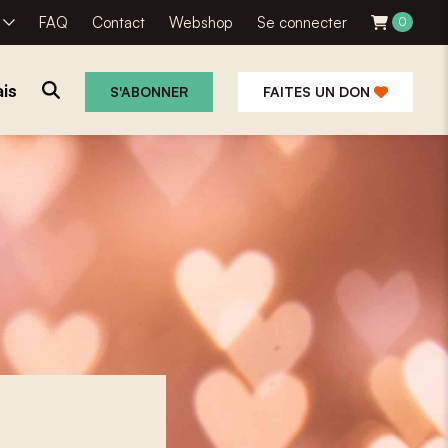
R
FAQ
Contact
Webshop
Se connecter
0
is
S'ABONNER
FAITES UN DON