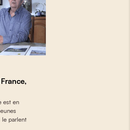
 France,
e est en
 jeunes
 le parlent