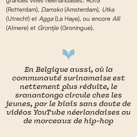
grandes villes néerlandaises:
Roffa
(Rotterdam),
Damsko
(Amsterdam),
Utka
(Utrecht) et
Agga
(La Haye), ou encore
Alli
(Almere) et
Grontjie
(Groningue).
En Belgique aussi, où la
communauté surinamaise est
nettement plus réduite, le
sranantongo circule chez les
jeunes, par le biais sans doute de
vidéos YouTube néerlandaises ou
de morceaux de hip-hop