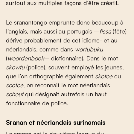
surtout aux multiples façons d’être créatif.
Le sranantongo emprunte donc beaucoup à
l’anglais, mais aussi au portugais –
fissa
(fête)
dérive probablement de cet idiome- et au
néerlandais, comme dans
wortubuku
(
woordenboek
– dictionnaire). Dans le mot
skowtu
(police), souvent employé les jeunes,
que l’on orthographie également
skotoe
ou
scotoe
, on reconnait le mot néerlandais
schout
qui désignait autrefois un haut
fonctionnaire de police.
Sranan et néerlandais surinamais
Le sranan est la deuxième langue du