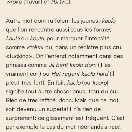
wroko
(travail) et
libi
(vie).
Autre mot dont raffolent les jeunes:
kaolo
que l’on rencontre aussi sous les formes
kaulo
ou
koulo,
pour marquer l’intensité,
comme «très» ou, dans un registre plus cru,
«fucking». On l’entend notamment dans des
phrases comme
Jij bent kaolo dom
(T’es
vraiment con) ou
Het regent kaolo hard
(Il
pleut très fort). En fait,
kaolo
(ou
kaoro
)
signifie tout autre chose: anus, trou du cul.
Rien de très raffiné, donc. Mais que ce mot
soit devenu un superlatif n’a rien de
surprenant: ce glissement est fréquent. C’est
par exemple le cas du mot néerlandais
reet
,