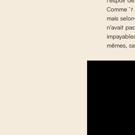
l’espoir d
Comme ‘
t
mais selon
n’avait pa
impayables
mêmes, san