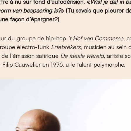
tre à nu sur fond d’autodérision.
«
Wist je dat in b
vorm van bespaering is?
»
(
Tu savais que pleurer d
 une façon d’épargner?)
eur du groupe de hip-hop
‘t Hof van Commerce
, 
roupe électro-funk
Ertebrekers
, musicien au sein 
e de l’émission satirique
De ideale wereld,
artiste so
é Filip Cauwelier en 1976, a le talent polymorphe.