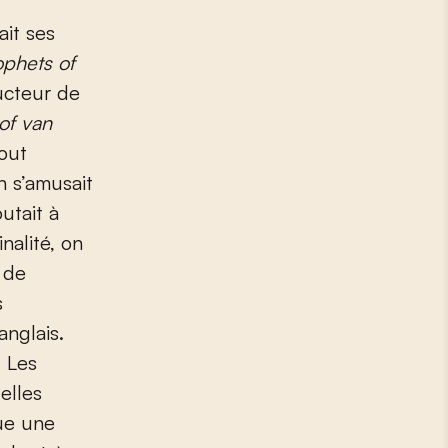
ait ses
ophets of
ucteur de
Hof van
tout
n s’amusait
utait à
nalité, on
 de
s
anglais.
.
Les
elles
ue une