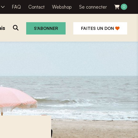
R
FAQ
Contact
Webshop
Se connecter
0
is
S'ABONNER
FAITES UN DON