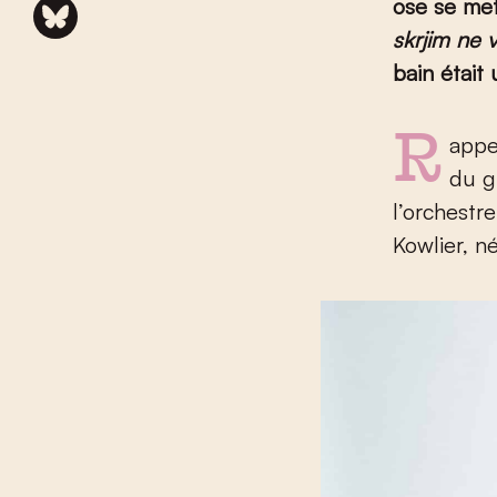
ose se met
skrjim ne 
bain était
Rapp
du g
l’orchestr
Kowlier, n