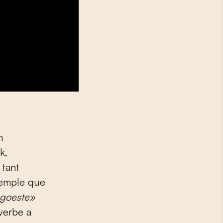
n
k,
 tant
exemple que
 goeste
»
 verbe a