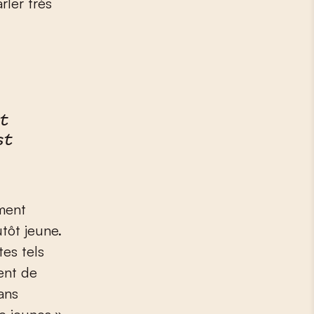
rler très
st
st
ment
tôt jeune.
tes tels
ent de
ans