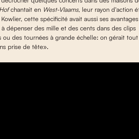
e décrocher quelques concerts dans des maisons d
 Hof
chantait en
West-Vlaams
, leur rayon d’action ét
 Kowlier, cette spécificité avait aussi ses avantage
s à dépenser des mille et des cents dans des clips
 ou des tournées à grande échelle: on gérait tout
s prise de tête».