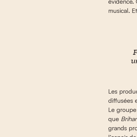
évidence. 
musical. Et
F
u
Les produ
diffusées 
Le groupe 
que
Briha
grands pro