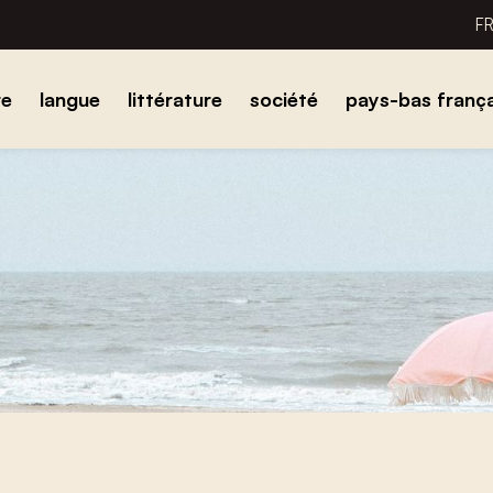
F
re
langue
littérature
société
pays-bas frança