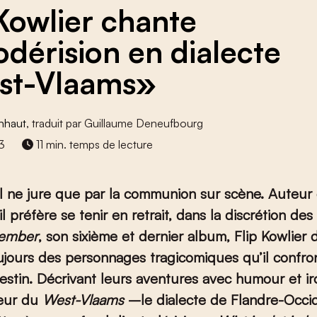
 Kowlier chante
todérision en dialecte
st-Vlaams»
enhaut
, traduit par Guillaume Deneufbourg
23
11 min. temps de lecture
il ne jure que par la communion sur scène. Auteur
l préfère se tenir en retrait, dans la discrétion des
tember
, son sixième et dernier album, Flip Kowlier 
jours des personnages tragicomiques qu’il confro
estin. Décrivant leurs aventures avec humour et iro
eur du
West-Vlaams
–le dialecte de Flandre-Occi