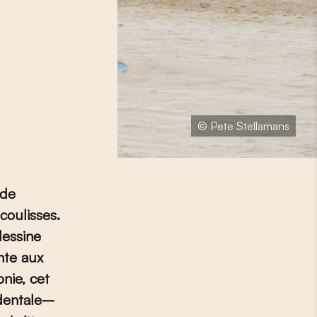
© Pete Stellamans
 de
 coulisses.
dessine
nte aux
nie, cet
dentale–