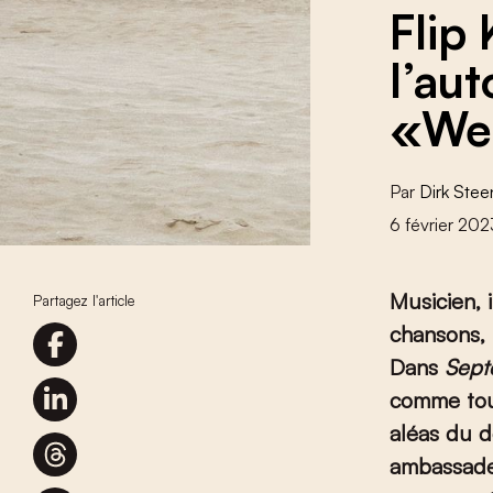
Flip
l’au
«We
Par
Dirk Ste
6 février 20
Musicien, 
Partagez l'article
chansons, i
Dans
Sep
comme tou
aléas du d
ambassad