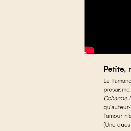
Petite,
Le flamand
prosaïsme.
Ocharme 
qu’auteur-
l’amour n’
(Une quest