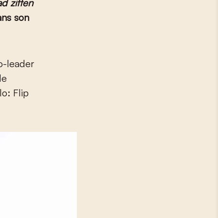
ad zitten
ans son
co-leader
de
lo: Flip