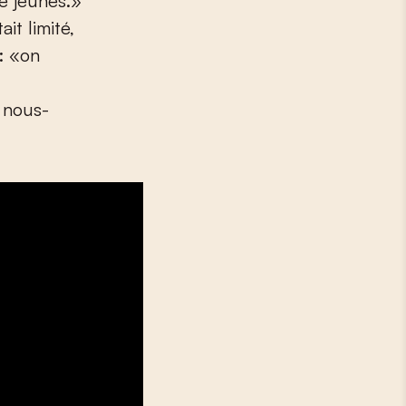
e jeunes.»
ait limité,
s: «on
 nous-