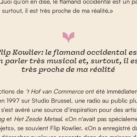
Quoi qu’on en dise, le flamand occidental est un pa
 surtout, il est très proche de ma réalité.»
lip Kowlier: le flamand occidental e
n parler très musical et, surtout, il e
très proche de ma réalité
ctions de
‘t Hof van Commerce
ont été immédiate
en 1997 sur Studio Brussel, une radio au public plu
s’est avéré une source d’inspiration pour des artis
ng
et
Het Zesde Metaal
. «On n’avait pas spécialem
jets», se souvient Flip
Kowlier. «On a enregistré d