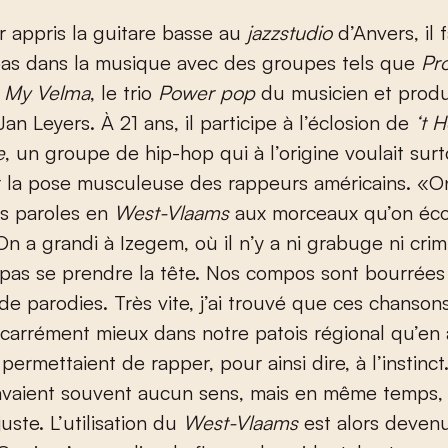
r appris la guitare basse au
jazzstudio
d’Anvers, il f
pas dans la musique avec des groupes tels que
Pr
t
My Velma
, le trio
Power pop
du musicien et prod
Jan Leyers. À 21 ans, il participe à l’éclosion de
‘t 
e
, un groupe de hip-hop qui à l’origine voulait sur
r la pose musculeuse des rappeurs américains. «O
es paroles en
West-Vlaams
aux morceaux qu’on éco
On a grandi à Izegem, où il n’y a ni grabuge ni crimi
 pas se prendre la tête. Nos compos sont bourrées
de parodies. Très vite, j’ai trouvé que ces chanson
carrément mieux dans notre patois régional qu’en 
permettaient de rapper, pour ainsi dire, à l’instinct
avaient souvent aucun sens, mais en même temps, 
uste. L’utilisation du
West-Vlaams
est alors deven