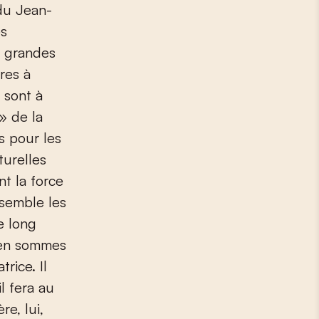
 du Jean-
es
s grandes
res à
 sont à
» de la
s pour les
turelles
t la force
s semble les
e long
s en sommes
rice. Il
l fera au
re, lui,