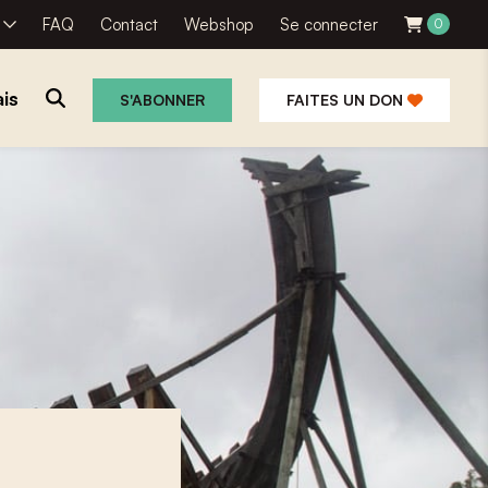
R
FAQ
Contact
Webshop
Se connecter
0
is
S'ABONNER
FAITES UN DON