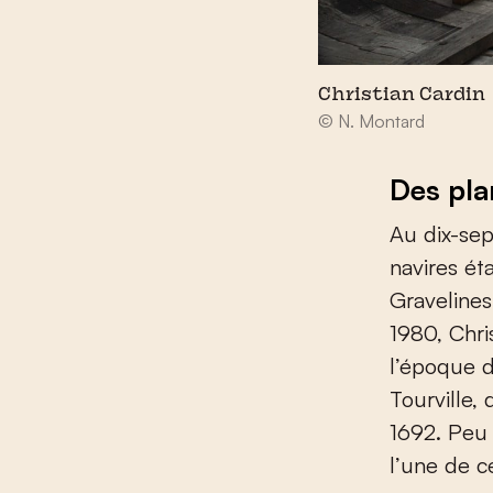
Christian Cardin
© N. Montard
Des pl
Au dix-sept
navires ét
Gravelines
1980, Chri
l’époque d
Tourville, 
1692. Peu 
l’une de c