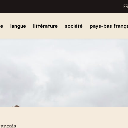
F
re
langue
littérature
société
pays-bas frança
rançais