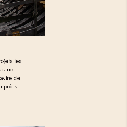
ojets les
pas un
avire de
n poids