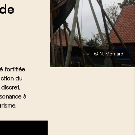
 de
© N. Montard
 fortifiée
uction du
discret,
ésonance à
risme.