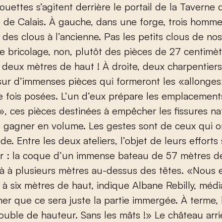
houettes s’agitent derrière le portail de la Taverne
e de Calais. À gauche, dans une forge, trois homm
 des clous à l’ancienne. Pas les petits clous de no
e bricolage, non, plutôt des pièces de 27 centimèt
deux mètres de haut ! À droite, deux charpentiers
sur d’immenses pièces qui formeront les «allonges
 fois posées. L’un d’eux prépare les emplacement
», ces pièces destinées à empêcher les fissures na
 gagner en volume. Les gestes sont de ceux qui on
de. Entre les deux ateliers, l’objet de leurs effort
r : la coque d’un immense bateau de 57 mètres d
jà à plusieurs mètres au-dessus des têtes. «Nou
à six mètres de haut, indique Albane Rebilly, médiat
ner que ce sera juste la partie immergée. À terme, i
ouble de hauteur. Sans les mâts !» Le château arriè