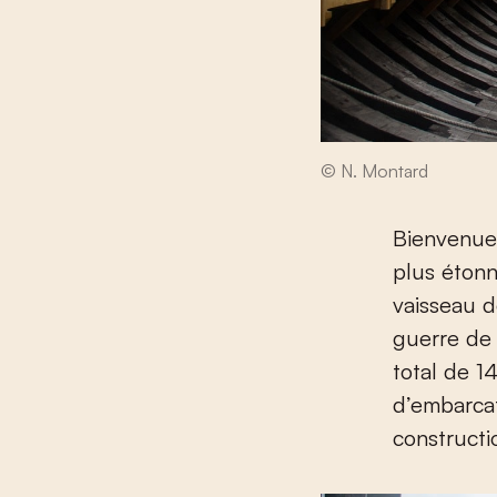
© N. Montard
Bienvenue 
plus étonn
vaisseau d
guerre de
total de 1
d’embarcat
constructi