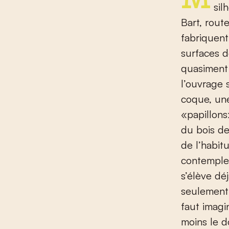
Mardi 1er septembre. Malgré une météo menaçante, quelques
sil
Bart, rout
fabriquent
surfaces d
quasiment 
l’ouvrage 
coque, une
«papillons
du bois de
de l’habitu
contemple
s’élève dé
seulement 
faut imagi
moins le d