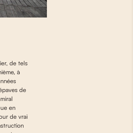
ier, de tels
nième, à
années
 épaves de
miral
ugue en
our de vrai
struction