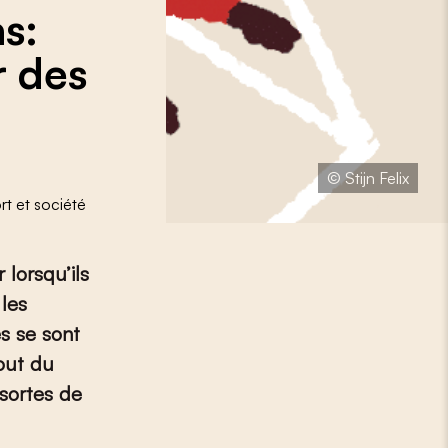
s:
r des
© Stijn Felix
rt et société
 lorsqu’ils
 les
s se sont
tout du
 sortes de