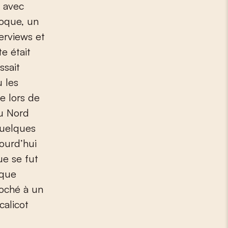
e avec
poque, un
erviews et
e était
ssait
ù les
e lors de
du Nord
quelques
jourd’hui
e se fut
 que
roché à un
calicot