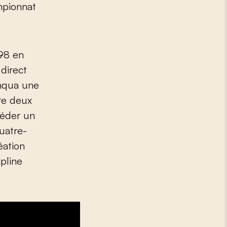
mpionnat
998 en
 direct
anqua une
tre deux
céder un
uatre-
éation
ipline