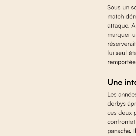
Sous un so
match dém
attaque. A
marquer un
réserverai
lui seul ét
remportée:
Une int
Les années
derbys âpr
ces deux p
confrontat
panache. I