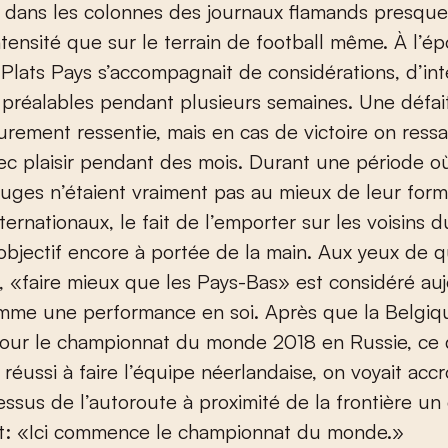
 dans les colonnes des journaux flamands presqu
ntensité que sur le terrain de football même. À l’é
Plats Pays s’accompagnait de considérations, d’int
 préalables pendant plusieurs semaines. Une défait
urement ressentie, mais en cas de victoire on ressa
vec plaisir pendant des mois. Durant une période o
uges n’étaient vraiment pas au mieux de leur form
nternationaux, le fait de l’emporter sur les voisins 
 objectif encore à portée de la main. Aux yeux de 
, «faire mieux que les Pays-Bas» est considéré au
mme une performance en soi. Après que la Belgiqu
 pour le championnat du monde 2018 en Russie, ce
s réussi à faire l’équipe néerlandaise, on voyait acc
ssus de l’autoroute à proximité de la frontière un 
t: «Ici commence le championnat du monde.»