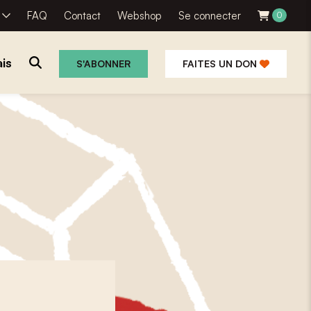
R
FAQ
Contact
Webshop
Se connecter
0
is
S'ABONNER
FAITES UN DON