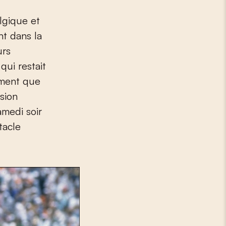
nt dans la
urs
qui restait
mment que
nsion
samedi soir
tacle