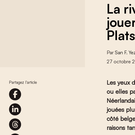
La r
joue
Plat
Par
San F. Ye
27 octobre 
Les yeux d
Partagez l'article
ou elles p
Néerlandai
jouées plu
côté belge
raisons ta