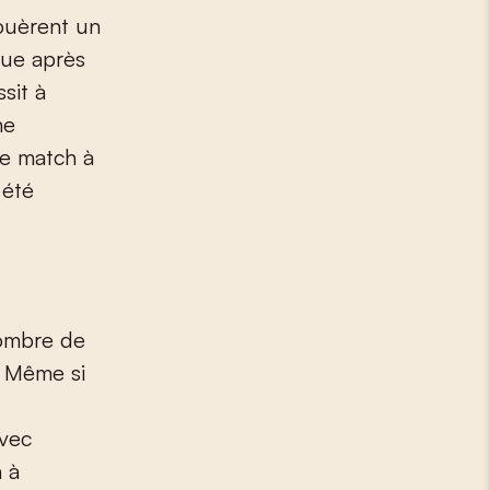
jouèrent un
que après
sit à
ne
ce match à
 été
nombre de
. Même si
avec
n à