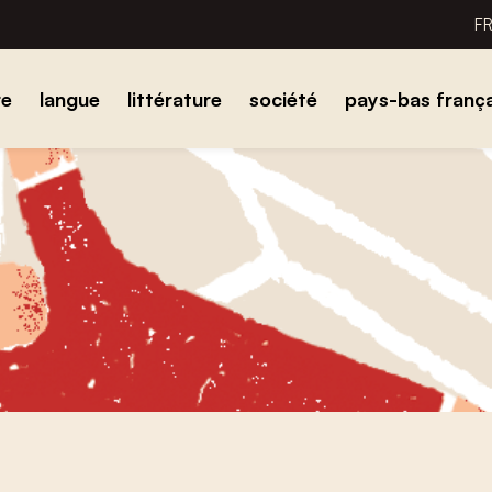
F
re
langue
littérature
société
pays-bas frança