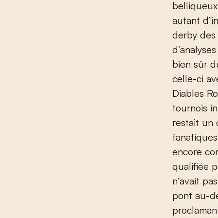
belliqueux
autant d’i
derby des 
d’analyses
bien sûr d
celle-ci a
Diables Ro
tournois i
restait un
fanatiques
encore co
qualifiée
n’avait pa
pont au-de
proclaman