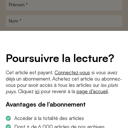
Prénom
*
Nom
*
Adresse
e-
mail
*
Conditions
*
Poursuivre la lecture?
J'accepte
les termes et conditions
et
la politique de confidentialité
Cet article est payant.
Connectez-vous
si vous avez
déjà un abonnement. Achetez cet article ou abonnez-
S'INSCRIRE
vous pour avoir accès à tous les articles sur
les plats
pays
. Cliquez
ici
pour revenir à la
page d’accueil
.
Avantages de l’abonnement
Accéder à la totalité des articles
Dont + de 6 000 articles de nos archives