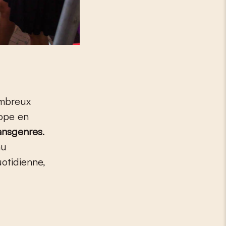
ombreux
rope en
ransgenres
.
au
uotidienne,