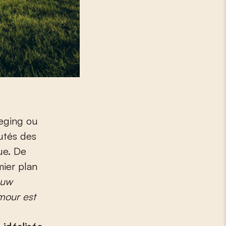
weging ou
utés des
ue. De
mier plan
ouw
mour est