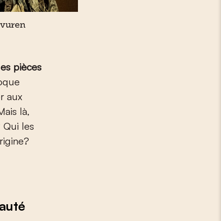
rvuren
 des
pièces
poque
er aux
ais là,
 Qui les
rigine?
nauté