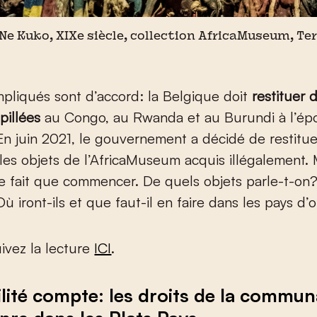
e Ne Kuko, XIXe siècle, collection AfricaMuseum, Te
mpliqués sont d’accord: la Belgique doit
restituer
pillées
au Congo, au Rwanda et au Burundi à l’é
 En juin 2021, le gouvernement a décidé de restitu
les objets de l’AfricaMuseum acquis illégalement. M
 ne fait que commencer. De quels objets parle-t-on?
ù iront-ils et que faut-il en faire dans les pays d’o
uivez la lecture
ICI
.
bilité compte: les droits de la commu