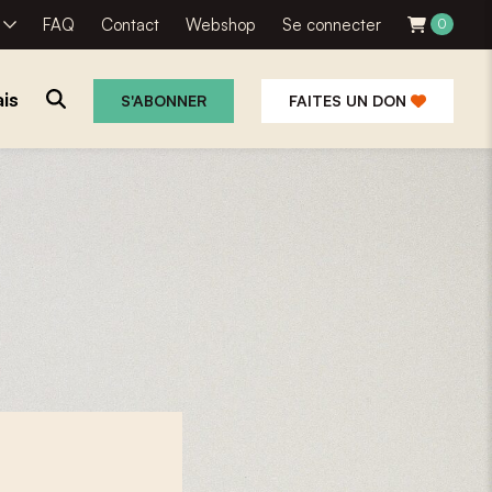
R
FAQ
Contact
Webshop
Se connecter
0
is
S'ABONNER
FAITES UN DON