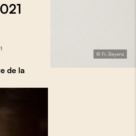
2021
21
© Fr. Beyens
re de la