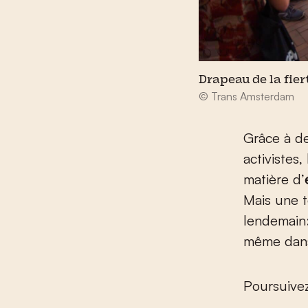
Drapeau de la fie
© Trans Amsterdam
Grâce à de
activistes
matière d’
Mais une t
lendemain:
même dans
Poursuivez