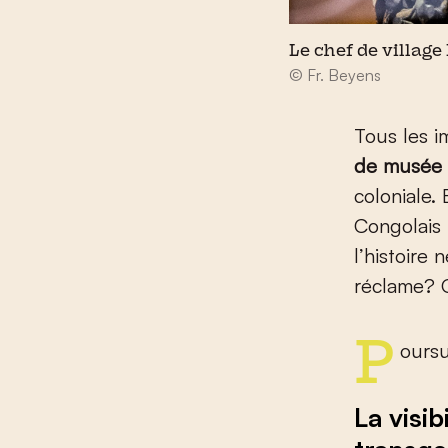
Le chef de villag
© Fr. Beyens
Tous les i
de musée 
coloniale.
Congolais 
l’histoire
réclame? O
Pours
La visi