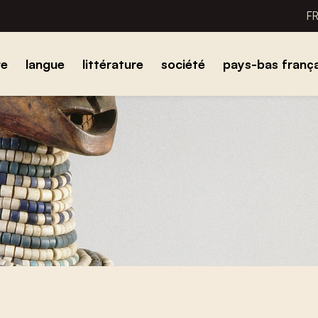
F
re
langue
littérature
société
pays-bas frança