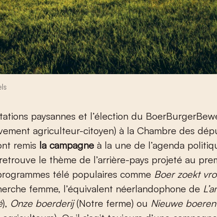
ls
tations paysannes et l’élection du BoerBurgerBe
ement agriculteur-citoyen) à la Chambre des dép
ont remis
la campagne
à la une de l’agenda politiq
etrouve le thème de l’arrière-pays projeté au pre
programmes télé populaires comme
Boer zoekt vr
cherche femme, l’équivalent néerlandophone de
L’a
é
),
Onze boerderij
(Notre ferme) ou
Nieuwe boeren