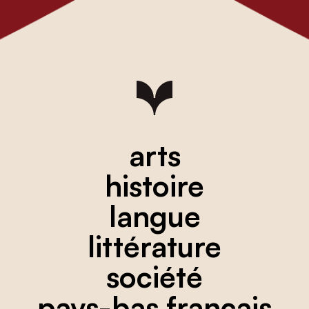
arts
histoire
langue
littérature
société
pays-bas français