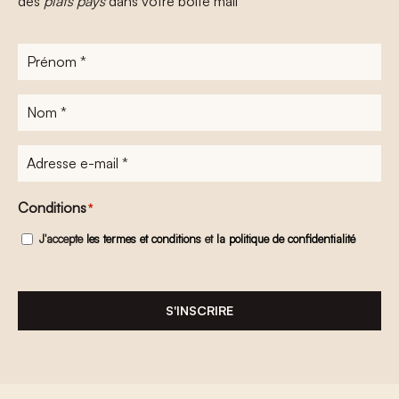
des
plats pays
dans votre boîte mail
Prénom
*
Nom
*
Adresse
e-
mail
*
Conditions
*
J'accepte
les termes et conditions
et
la politique de confidentialité
S'INSCRIRE