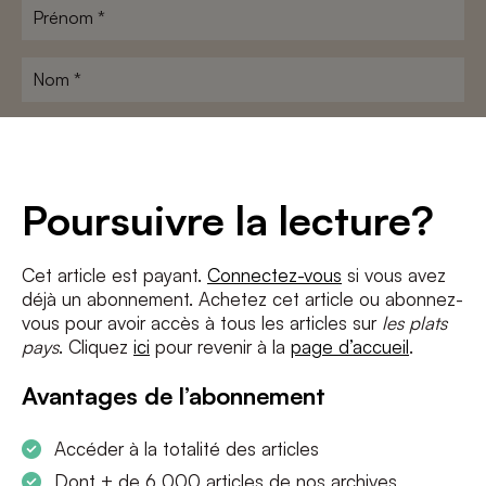
Prénom
*
Nom
*
Adresse
e-
mail
*
Conditions
*
Poursuivre la lecture?
J'accepte
les termes et conditions
et
la politique de confidentialité
Cet article est payant.
Connectez-vous
si vous avez
déjà un abonnement. Achetez cet article ou abonnez-
S'INSCRIRE
vous pour avoir accès à tous les articles sur
les plats
pays
. Cliquez
ici
pour revenir à la
page d’accueil
.
Avantages de l’abonnement
Accéder à la totalité des articles
Dont + de 6 000 articles de nos archives