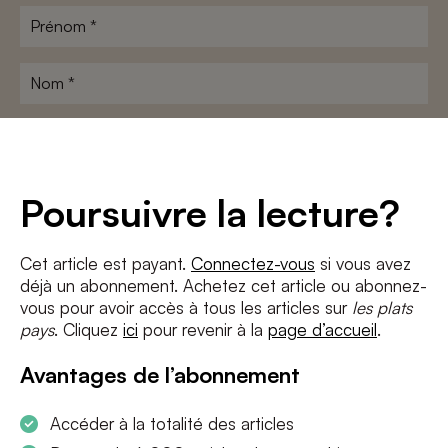
Prénom
*
Nom
*
Adresse
e-
mail
*
Conditions
*
Poursuivre la lecture?
J'accepte
les termes et conditions
et
la politique de confidentialité
Cet article est payant.
Connectez-vous
si vous avez
déjà un abonnement. Achetez cet article ou abonnez-
S'INSCRIRE
vous pour avoir accès à tous les articles sur
les plats
pays
. Cliquez
ici
pour revenir à la
page d’accueil
.
Avantages de l’abonnement
Accéder à la totalité des articles