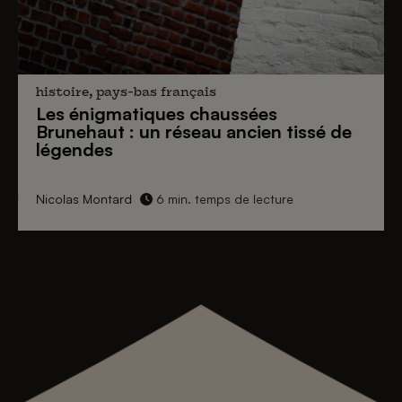
histoire, pays-bas français
Les énigmatiques
chaussées
Brunehaut
: un réseau ancien tissé de
légendes
Nicolas Montard
6 min. temps de lecture