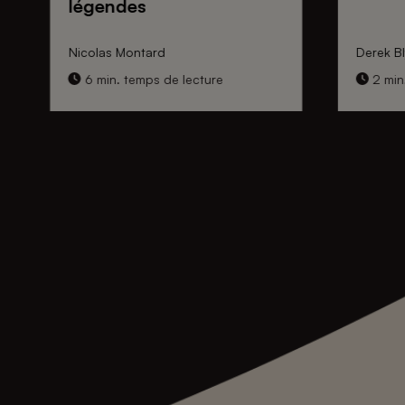
légendes
Nicolas Montard
Derek Bl
6 min. temps de lecture
2 min