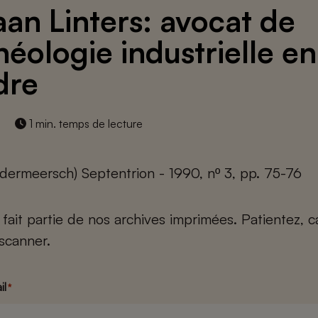
aan Linters: avocat de
héologie industrielle en
dre
1 min. temps de lecture
dermeersch) Septentrion - 1990, nº 3, pp. 75-76
e fait partie de nos archives imprimées. Patientez, 
scanner.
il
*