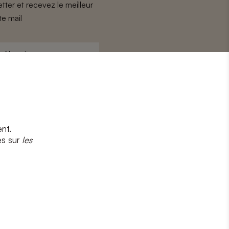
tter et recevez le meilleur
te mail
Nom
*
nt.
s
et
la politique de confidentialité
es sur
les
CRIRE