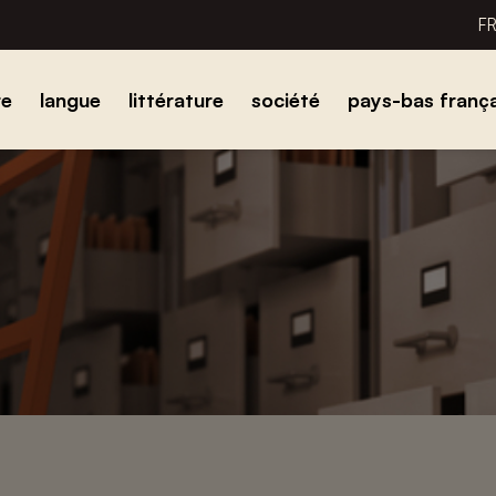
F
re
langue
littérature
société
pays-bas frança