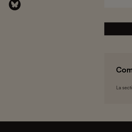
Com
La sect