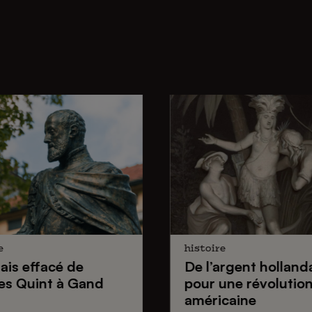
e
histoire
lais effacé de
De
l’argent holland
es Quint
à Gand
pour une
révolutio
américaine