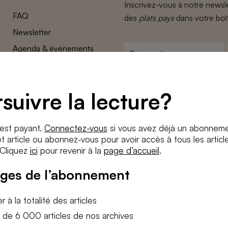
Inscrivez-vous à notre newsle
FAQ
des
plats pays
dans votre boî
Newsletter
Agenda & événements
Prénom
*
Conditions générales
Adresse
Confidentalité
e-
suivre la lecture?
Paramètres des cookies
mail
*
Conditions
*
 est payant.
Connectez-vous
si vous avez déjà un abonneme
J'accepte
les termes et condition
 article ou abonnez-vous pour avoir accès à tous les articl
 Cliquez
ici
pour revenir à la
page d’accueil
.
S'INS
ges de l’abonnement
 à la totalité des articles
 de 6 000 articles de nos archives