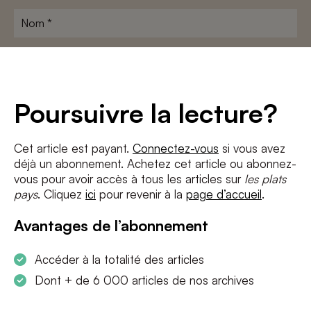
Nom
*
Adresse
e-
mail
*
Conditions
*
Poursuivre la lecture?
J'accepte
les termes et conditions
et
la politique de confidentialité
Cet article est payant.
Connectez-vous
si vous avez
déjà un abonnement. Achetez cet article ou abonnez-
S'INSCRIRE
vous pour avoir accès à tous les articles sur
les plats
pays
. Cliquez
ici
pour revenir à la
page d’accueil
.
Avantages de l’abonnement
Accéder à la totalité des articles
Dont + de 6 000 articles de nos archives