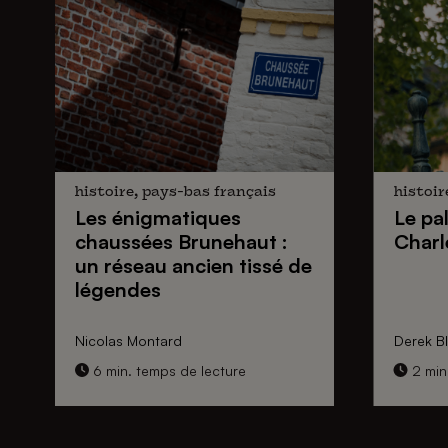
histoire, pays-bas français
histoir
Les énigmatiques
Le pa
chaussées Brunehaut
:
Charl
un réseau ancien tissé de
légendes
Nicolas Montard
Derek Bl
6 min. temps de lecture
2 min