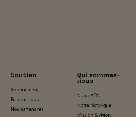
Soutien
Qui sommes-
nous
Abonnements
Notre ADN
Faites un don
Notre historique
Nos partenaires
Mission & vision
L’équipe des
plats pays
Contact