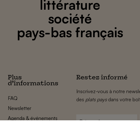
littérature
société
pays-bas français
Plus
Restez informé
d’informations
Inscrivez-vous à notre newsle
FAQ
des
plats pays
dans votre boî
Newsletter
Agenda & événements
Prénom
*
Conditions générales
Adresse
Confidentalité