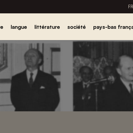
F
re
langue
littérature
société
pays-bas frança