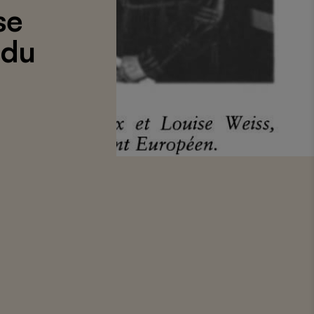
se
 du