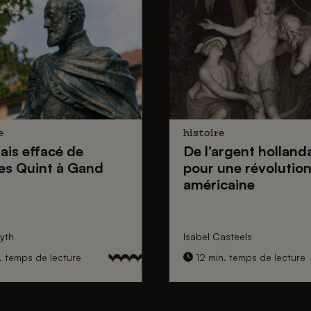
e
histoire
lais effacé de
De
l’argent holland
es Quint
à Gand
pour une
révolutio
américaine
yth
Isabel Casteels
. temps de lecture
12 min. temps de lecture