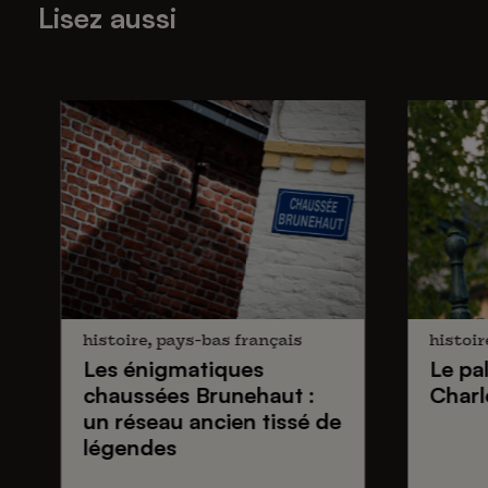
Lisez aussi
histoire, pays-bas français
histoir
Les énigmatiques
Le pa
chaussées Brunehaut
:
Charl
un réseau ancien tissé de
légendes