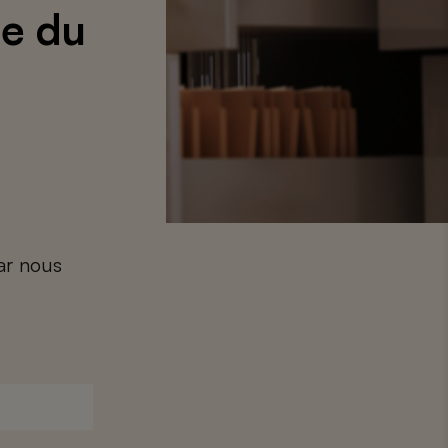
ce du
car nous