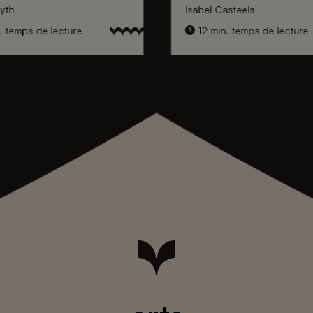
yth
Isabel Casteels
. temps de lecture
12 min. temps de lecture