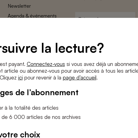
Newsletter
Agenda & événements
Prénom
*
Conditions générales
Adresse
Confidentalité
e-
suivre la lecture?
Paramètres des cookies
mail
*
Conditions
*
 est payant.
Connectez-vous
si vous avez déjà un abonneme
J'accepte
les termes et condition
 article ou abonnez-vous pour avoir accès à tous les articl
 Cliquez
ici
pour revenir à la
page d’accueil
.
S'INS
ges de l’abonnement
 à la totalité des articles
 de 6 000 articles de nos archives
votre choix