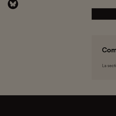
Com
La sect