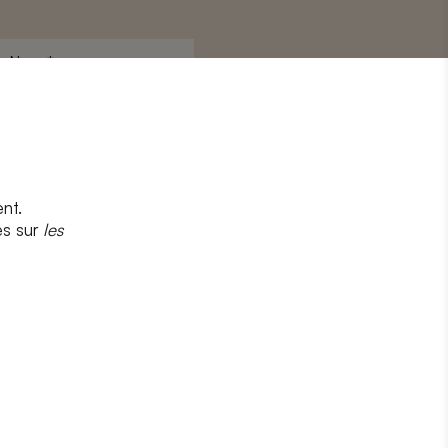
Nom
*
nt.
s
et
la politique de confidentialité
es sur
les
CRIRE