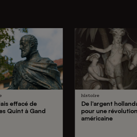
e
histoire
lais effacé de
De
l’argent holland
es Quint
à Gand
pour une
révolutio
américaine