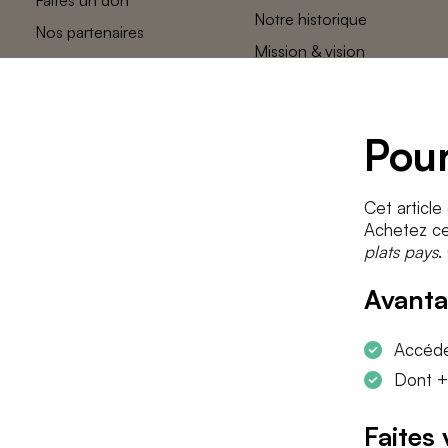
Notre historique
Nos partenaires
Mission & vision
L’équipe des
plats pays
Contact
Pour
Cet article
Achetez cet
plats pays
.
Avanta
Accéder
Dont +
Faites 