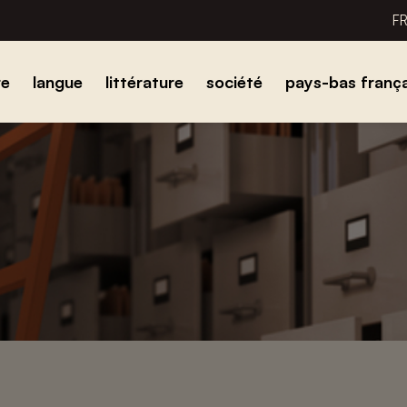
F
re
langue
littérature
société
pays-bas frança