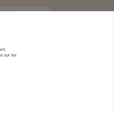
Nom
*
nt.
s
et
la politique de confidentialité
es sur
les
CRIRE