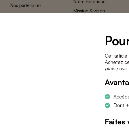
Notre historique
Nos partenaires
Mission & vision
L’équipe des
plats pays
Contact
Pour
Cet article
Achetez cet
plats pays
.
Avanta
Accéder
Dont +
Faites 