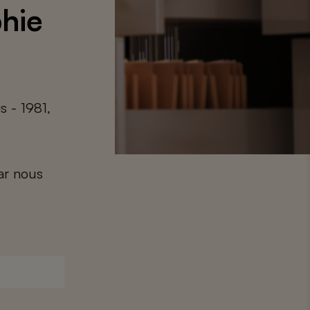
phie
s - 1981,
car nous