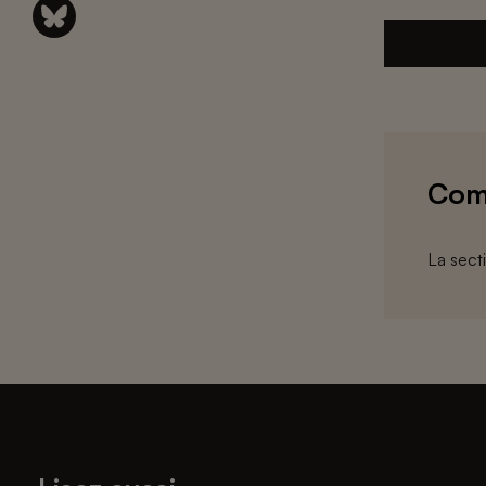
Com
La sect