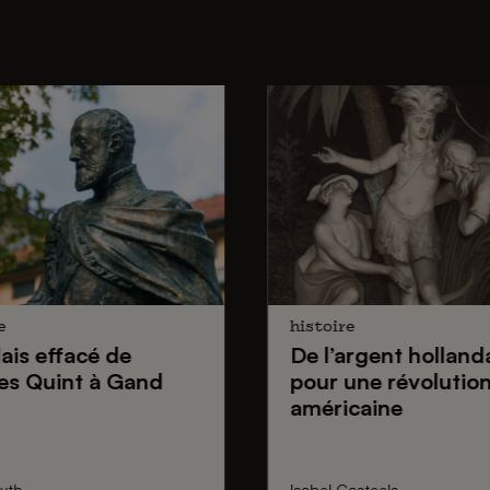
e
histoire
lais effacé de
De
l’argent holland
es Quint
à Gand
pour une
révolutio
américaine
yth
Isabel Casteels