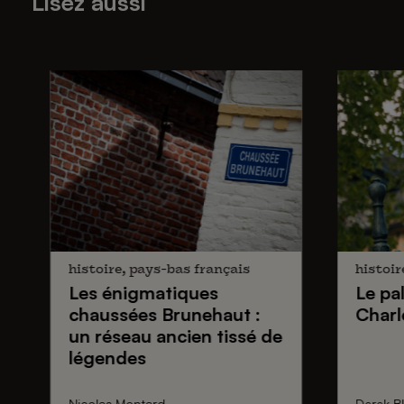
Lisez aussi
histoire, pays-bas français
histoir
Les énigmatiques
Le pa
chaussées Brunehaut
:
Charl
un réseau ancien tissé de
légendes
Nicolas Montard
Derek Bl