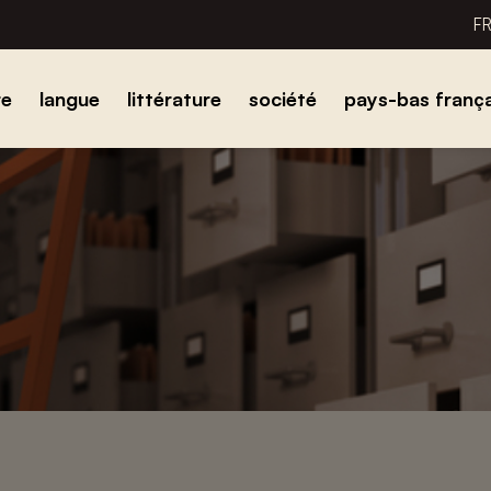
F
re
langue
littérature
société
pays-bas frança