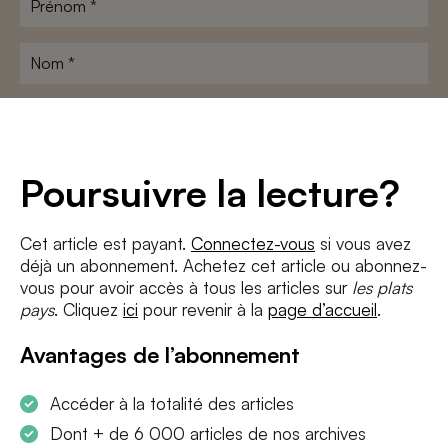
Nom
*
Adresse
e-
mail
*
Conditions
*
Poursuivre la lecture?
J'accepte
les termes et conditions
et
la politique de confidentialité
Cet article est payant.
Connectez-vous
si vous avez
déjà un abonnement. Achetez cet article ou abonnez-
S'INSCRIRE
vous pour avoir accès à tous les articles sur
les plats
pays
. Cliquez
ici
pour revenir à la
page d’accueil
.
Avantages de l’abonnement
Accéder à la totalité des articles
Dont + de 6 000 articles de nos archives