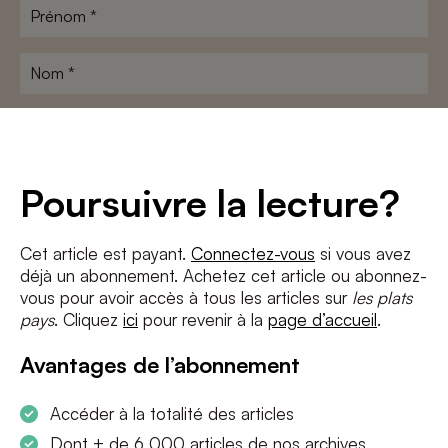
Prénom
*
Nom
*
Adresse
e-
mail
*
Conditions
*
Poursuivre la lecture?
J'accepte
les termes et conditions
et
la politique de confidentialité
Cet article est payant.
Connectez-vous
si vous avez
déjà un abonnement. Achetez cet article ou abonnez-
S'INSCRIRE
vous pour avoir accès à tous les articles sur
les plats
pays
. Cliquez
ici
pour revenir à la
page d’accueil
.
Avantages de l’abonnement
Accéder à la totalité des articles
Dont + de 6 000 articles de nos archives