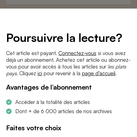
Adresse
e-
mail
*
Conditions
*
Poursuivre la lecture?
J'accepte
les termes et conditions
et
la politique de confidentialité
Cet article est payant.
Connectez-vous
si vous avez
déjà un abonnement. Achetez cet article ou abonnez-
S'INSCRIRE
vous pour avoir accès à tous les articles sur
les plats
pays
. Cliquez
ici
pour revenir à la
page d’accueil
.
Avantages de l’abonnement
Accéder à la totalité des articles
Dont + de 6 000 articles de nos archives
Faites votre choix