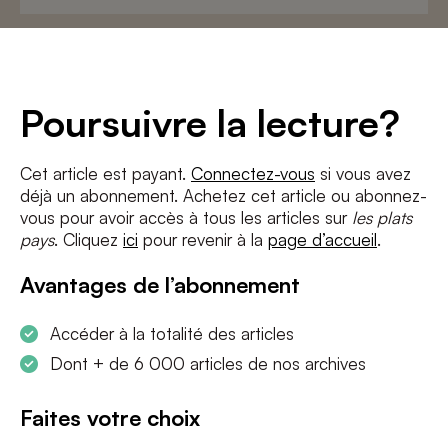
Adresse
e-
mail
*
Conditions
*
Poursuivre la lecture?
J'accepte
les termes et conditions
et
la politique de confidentialité
Cet article est payant.
Connectez-vous
si vous avez
déjà un abonnement. Achetez cet article ou abonnez-
S'INSCRIRE
vous pour avoir accès à tous les articles sur
les plats
pays
. Cliquez
ici
pour revenir à la
page d’accueil
.
Avantages de l’abonnement
Accéder à la totalité des articles
Dont + de 6 000 articles de nos archives
Faites votre choix