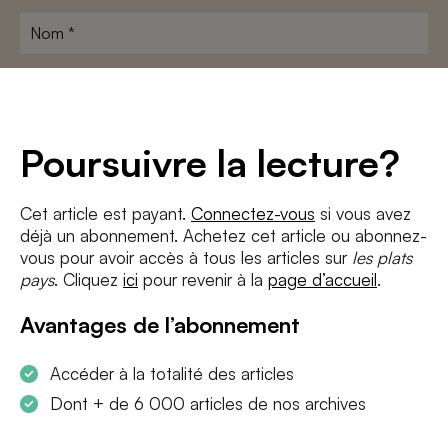
Nom
*
Adresse
e-
mail
*
Conditions
*
Poursuivre la lecture?
J'accepte
les termes et conditions
et
la politique de confidentialité
Cet article est payant.
Connectez-vous
si vous avez
déjà un abonnement. Achetez cet article ou abonnez-
S'INSCRIRE
vous pour avoir accès à tous les articles sur
les plats
pays
. Cliquez
ici
pour revenir à la
page d’accueil
.
Avantages de l’abonnement
Accéder à la totalité des articles
Dont + de 6 000 articles de nos archives